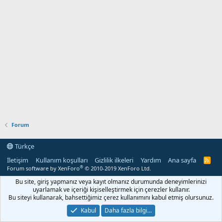
Forum
Türkçe
İletişim
Kullanım koşulları
Gizlilik ilkeleri
Yardım
Ana sayfa
R
S
®
Forum software by XenForo
© 2010-2019 XenForo Ltd.
S
Bu site, giriş yapmanız veya kayıt olmanız durumunda deneyimlerinizi
uyarlamak ve içeriği kişiselleştirmek için çerezler kullanır.
Bu siteyi kullanarak, bahsettiğimiz çerez kullanımını kabul etmiş olursunuz.
Kabul
Daha fazla bilgi…