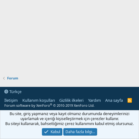
Forum
Türkçe
İletişim
Kullanım koşulları
Gizlilik ilkeleri
Yardım
Ana sayfa
R
S
®
Forum software by XenForo
© 2010-2019 XenForo Ltd.
S
Bu site, giriş yapmanız veya kayıt olmanız durumunda deneyimlerinizi
uyarlamak ve içeriği kişiselleştirmek için çerezler kullanır.
Bu siteyi kullanarak, bahsettiğimiz çerez kullanımını kabul etmiş olursunuz.
Kabul
Daha fazla bilgi…