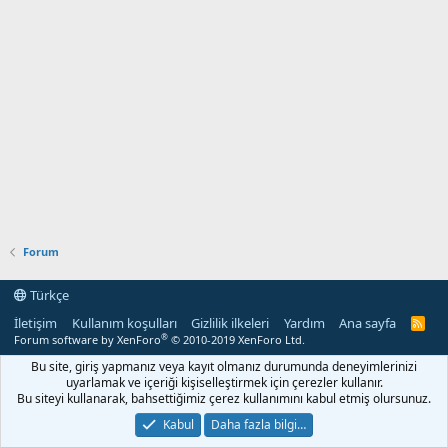
Forum
Türkçe
İletişim
Kullanım koşulları
Gizlilik ilkeleri
Yardım
Ana sayfa
R
S
®
Forum software by XenForo
© 2010-2019 XenForo Ltd.
S
Bu site, giriş yapmanız veya kayıt olmanız durumunda deneyimlerinizi
uyarlamak ve içeriği kişiselleştirmek için çerezler kullanır.
Bu siteyi kullanarak, bahsettiğimiz çerez kullanımını kabul etmiş olursunuz.
Kabul
Daha fazla bilgi…