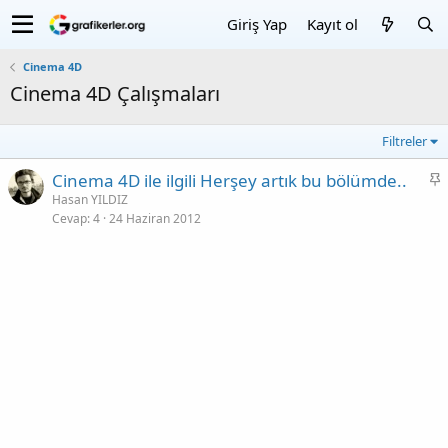
Giriş Yap
Kayıt ol
Cinema 4D
Cinema 4D Çalışmaları
Filtreler
Cinema 4D ile ilgili Herşey artık bu bölümde..
n
Hasan YILDIZ
Cevap
4
24 Haziran 2012
e
ç
ı
k
a
n