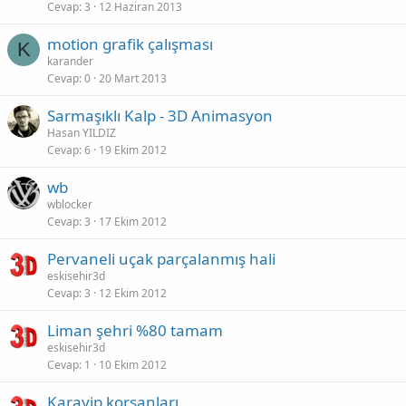
Cevap
3
12 Haziran 2013
motion grafik çalışması
K
karander
Cevap
0
20 Mart 2013
Sarmaşıklı Kalp - 3D Animasyon
Hasan YILDIZ
Cevap
6
19 Ekim 2012
wb
wblocker
Cevap
3
17 Ekim 2012
Pervaneli uçak parçalanmış hali
eskisehir3d
Cevap
3
12 Ekim 2012
Liman şehri %80 tamam
eskisehir3d
Cevap
1
10 Ekim 2012
Karayip korsanları