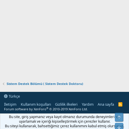
Sistem Destek Bölümü ( Sistem Destek Doktoru)
Türkçe
İletişim
Kullanım koşulları
Gizlilik ilkeleri
Yardım
Ana sayfa
R
S
®
Forum software by XenForo
© 2010-2019 XenForo Ltd.
S
Bu site, giriş yapmanız veya kayıt olmanız durumunda deneyimlerinizi
Yuka
uyarlamak ve içeriği kişiselleştirmek için çerezler kullanır.
Bu siteyi kullanarak, bahsettiğimiz çerez kullanımını kabul etmiş olursunuz.
Alt