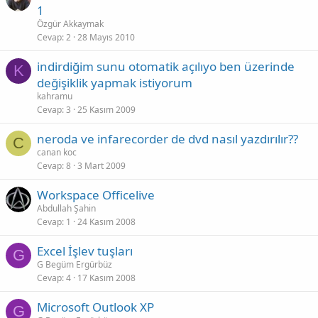
1
Özgür Akkaymak
Cevap
2
28 Mayıs 2010
indirdiğim sunu otomatik açılıyo ben üzerinde
K
değişiklik yapmak istiyorum
kahramu
Cevap
3
25 Kasım 2009
neroda ve infarecorder de dvd nasıl yazdırılır??
C
canan koc
Cevap
8
3 Mart 2009
Workspace Officelive
Abdullah Şahin
Cevap
1
24 Kasım 2008
Excel İşlev tuşları
G
G Begüm Ergürbüz
Cevap
4
17 Kasım 2008
Microsoft Outlook XP
G