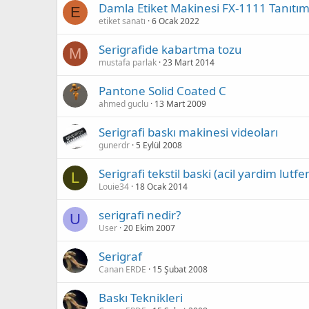
Damla Etiket Makinesi FX-1111 Tanıtı
E
etiket sanatı
6 Ocak 2022
Serigrafide kabartma tozu
M
mustafa parlak
23 Mart 2014
Pantone Solid Coated C
ahmed guclu
13 Mart 2009
Serigrafi baskı makinesi videoları
gunerdr
5 Eylül 2008
Serigrafi tekstil baski (acil yardim lutfe
L
Louie34
18 Ocak 2014
serigrafi nedir?
U
User
20 Ekim 2007
Serigraf
Canan ERDE
15 Şubat 2008
Baskı Teknikleri