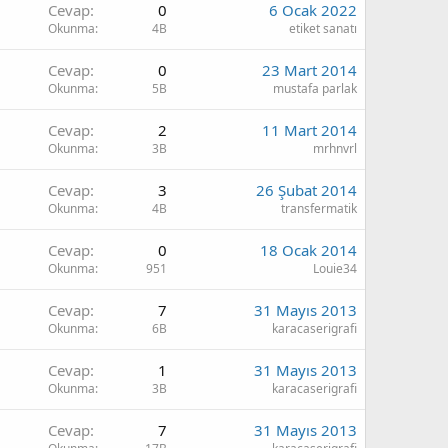
Cevap
0
6 Ocak 2022
Okunma
4B
etiket sanatı
Cevap
0
23 Mart 2014
Okunma
5B
mustafa parlak
Cevap
2
11 Mart 2014
Okunma
3B
mrhnvrl
Cevap
3
26 Şubat 2014
Okunma
4B
transfermatik
Cevap
0
18 Ocak 2014
Okunma
951
Louie34
Cevap
7
31 Mayıs 2013
Okunma
6B
karacaserigrafi
Cevap
1
31 Mayıs 2013
Okunma
3B
karacaserigrafi
Cevap
7
31 Mayıs 2013