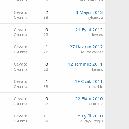
Okunma
17B
karacaserigrafi
Cevap
2
3 Mayıs 2013
Okunma
3B
ayhancaa
Cevap
0
21 Eylül 2012
Okunma
2B
kenan.
Cevap
1
27 Haziran 2012
Okunma
2B
Murat Vardar
Cevap
0
12 Temmuz 2011
Okunma
2B
kenan.
Cevap
1
19 Ocak 2011
Okunma
3B
canerblc
Cevap
0
22 Ekim 2010
Okunma
3B
burucu17
Cevap
11
5 Eylül 2010
Okunma
6B
guraykurtoglu