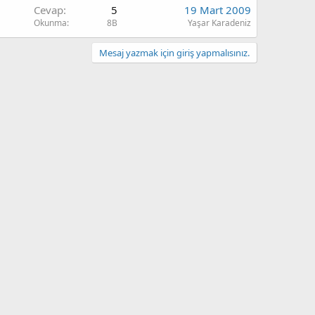
Cevap
5
19 Mart 2009
Okunma
8B
Yaşar Karadeniz
Mesaj yazmak için giriş yapmalısınız.