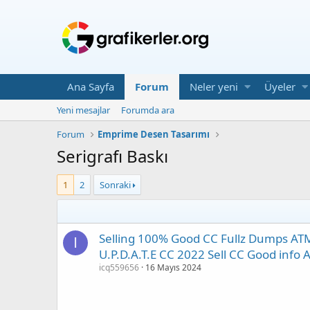
Ana Sayfa
Forum
Neler yeni
Üyeler
Yeni mesajlar
Forumda ara
Forum
Emprime Desen Tasarımı
Serigrafı Baskı
1
2
Sonraki
Selling 100% Good CC Fullz Dumps ATM 
I
U.P.D.A.T.E CC 2022 Sell CC Good info
icq559656
16 Mayıs 2024