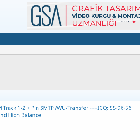
Track 1/2 + Pin SMTP /WU/Transfer -----ICQ: 55-96-56
 And High Balance