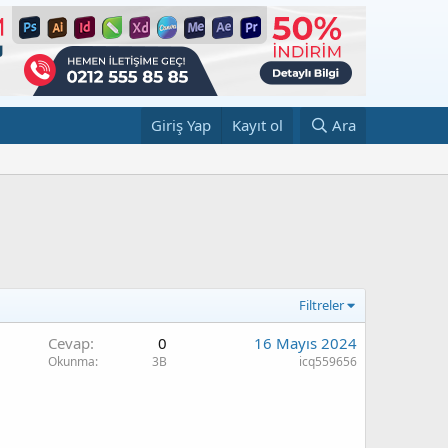
Giriş Yap
Kayıt ol
Ara
Filtreler
Cevap
0
16 Mayıs 2024
Okunma
3B
icq559656