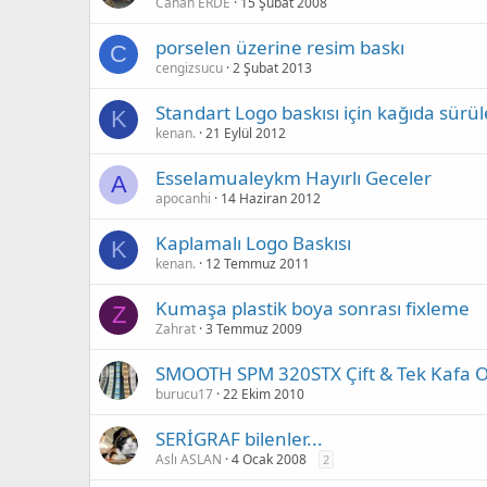
Canan ERDE
15 Şubat 2008
porselen üzerine resim baskı
C
cengizsucu
2 Şubat 2013
Standart Logo baskısı için kağıda sürül
K
kenan.
21 Eylül 2012
Esselamualeykm Hayırlı Geceler
A
apocanhi
14 Haziran 2012
Kaplamalı Logo Baskısı
K
kenan.
12 Temmuz 2011
Kumaşa plastik boya sonrası fixleme
Z
Zahrat
3 Temmuz 2009
SMOOTH SPM 320STX Çift & Tek Kafa O
burucu17
22 Ekim 2010
SERİGRAF bilenler...
Aslı ASLAN
4 Ocak 2008
2