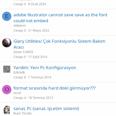
Cevap
0
8 Ocak 2024
adobe illustrator cannot save save as the font
E
could not embed
eldwenn
Cevap
0
21 Mayıs 2022
Glary Utilities/ Çok Fonksiyonlu Sistem Bakım
Aracı
Şener CANÖZ
Cevap
0
17 Eylül 2014
Yardim: Yeni Pc Konfigürasyon
b3krkdk
Cevap
8
1 Temmuz 2014
format sırasında hard diski görmüyor???
O
ozcal
Cevap
4
18 Temmuz 2013
sanaL Pc (sanaL işLetim sistemi)
Buse Türüdü