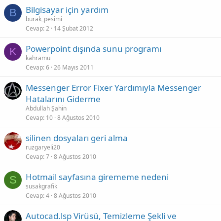
Bilgisayar için yardım
B
burak_pesimi
Cevap
2
14 Şubat 2012
Powerpoint dışında sunu programı
K
kahramu
Cevap
6
26 Mayıs 2011
Messenger Error Fixer Yardımıyla Messenger
Hatalarını Giderme
Abdullah Şahin
Cevap
10
8 Ağustos 2010
silinen dosyaları geri alma
ruzgaryeli20
Cevap
7
8 Ağustos 2010
Hotmail sayfasına girememe nedeni
S
susakgrafik
Cevap
4
8 Ağustos 2010
Autocad.lsp Virüsü, Temizleme Şekli ve