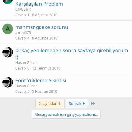
Karşılaşılan Problem
C@GL@R
Cevap
1
8 Ağustos 2010
msnmsngr.exe sorunu
A
akrep675
Cevap
4
8 Ağustos 2010
birkaç yenilemeden sonra sayfaya girebiliyorum
:(
Hasan Güner
Cevap
6
12 Temmuz 2010
Font Yükleme Sıkıntısı
Hasan Güner
Cevap
5
5 Haziran 2010
Last
2 sayfadan 1.
Sonraki
Mesaj yazmak için giriş yapmalısınız.