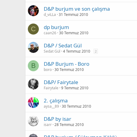
D&P burjum ve son çalışma
d_viLLa
31 Temmuz 2010
dp burjum
C
caan26
30 Temmuz 2010
D&P / Sedat Gül
Sedat Gül
4 Temmuz 2010
2
D&P Burjum - Boro
B
boro
30 Temmuz 2010
D&P/ Fairytale
Fairytale
9 Temmuz 2010
2. çalışma
aysa__89
30 Temmuz 2010
D&P by isar
isarr
28 Temmuz 2010