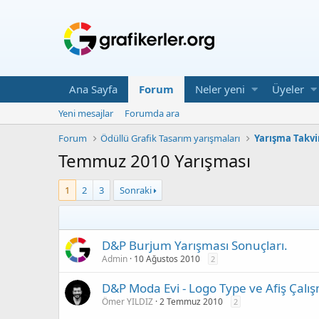
Ana Sayfa
Forum
Neler yeni
Üyeler
Yeni mesajlar
Forumda ara
Forum
Ödüllü Grafik Tasarım yarışmaları
Yarışma Takv
Temmuz 2010 Yarışması
1
2
3
Sonraki
D&P Burjum Yarışması Sonuçları.
Admin
10 Ağustos 2010
2
D&P Moda Evi - Logo Type ve Afiş Çalış
Ömer YILDIZ
2 Temmuz 2010
2