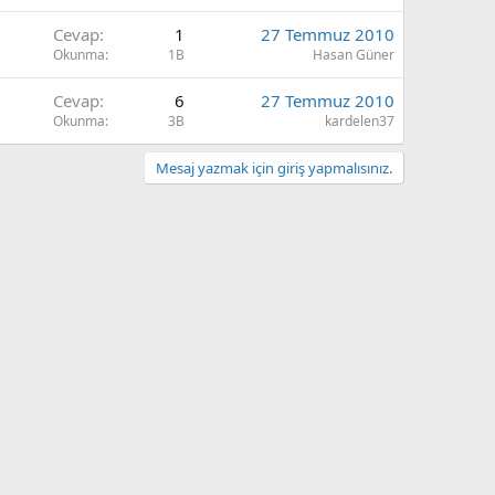
Cevap
1
27 Temmuz 2010
Okunma
1B
Hasan Güner
Cevap
6
27 Temmuz 2010
Okunma
3B
kardelen37
Mesaj yazmak için giriş yapmalısınız.