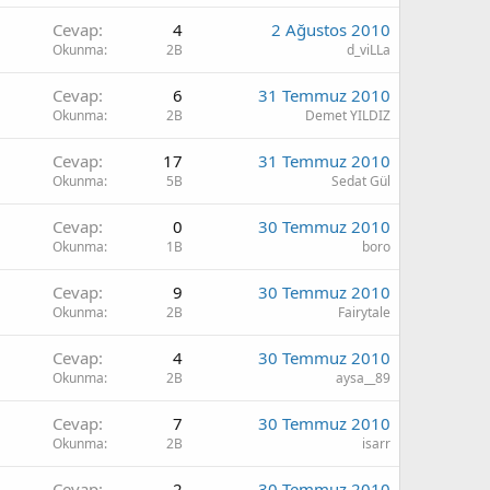
Cevap
4
2 Ağustos 2010
Okunma
2B
d_viLLa
Cevap
6
31 Temmuz 2010
Okunma
2B
Demet YILDIZ
Cevap
17
31 Temmuz 2010
Okunma
5B
Sedat Gül
Cevap
0
30 Temmuz 2010
Okunma
1B
boro
Cevap
9
30 Temmuz 2010
Okunma
2B
Fairytale
Cevap
4
30 Temmuz 2010
Okunma
2B
aysa__89
Cevap
7
30 Temmuz 2010
Okunma
2B
isarr
Cevap
2
30 Temmuz 2010