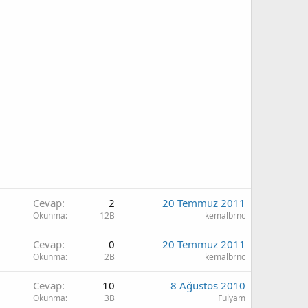
ç
a
ı
n
k
a
n
Cevap
2
20 Temmuz 2011
Okunma
12B
kemalbrnc
Cevap
0
20 Temmuz 2011
Okunma
2B
kemalbrnc
Cevap
10
8 Ağustos 2010
Okunma
3B
Fulyam