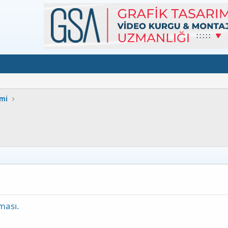
imi
ması.