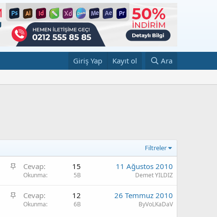
Giriş Yap
Kayıt ol
Ara
Filtreler
Ö
Cevap
15
11 Ağustos 2010
n
Okunma
5B
Demet YILDIZ
e
Ö
Cevap
12
26 Temmuz 2010
ç
n
Okunma
6B
ByVoLKaDaV
ı
e
k