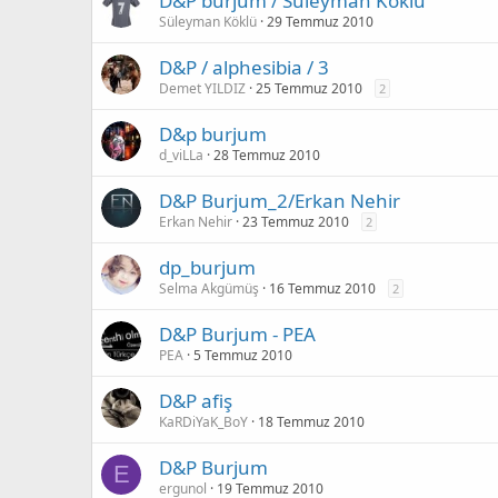
D&P burjum / Süleyman Köklü
Süleyman Köklü
29 Temmuz 2010
D&P / alphesibia / 3
Demet YILDIZ
25 Temmuz 2010
2
D&p burjum
d_viLLa
28 Temmuz 2010
D&P Burjum_2/Erkan Nehir
Erkan Nehir
23 Temmuz 2010
2
dp_burjum
Selma Akgümüş
16 Temmuz 2010
2
D&P Burjum - PEA
PEA
5 Temmuz 2010
D&P afiş
KaRDiYaK_BoY
18 Temmuz 2010
D&P Burjum
E
ergunol
19 Temmuz 2010