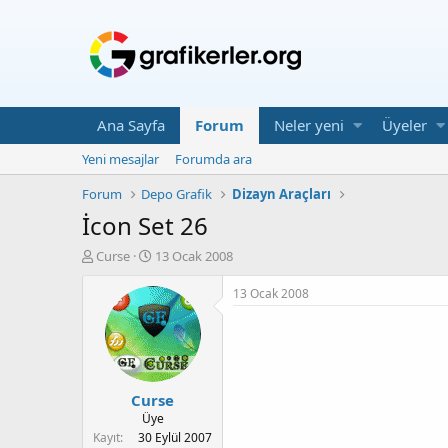
Ana Sayfa
Forum
Neler yeni
Üyeler
Yeni mesajlar
Forumda ara
Forum
Depo Grafik
Dizayn Araçları
İcon Set 26
K
B
Curse
13 Ocak 2008
o
a
n
ş
13 Ocak 2008
u
l
y
a
u
n
b
g
a
ı
Curse
ş
ç
l
T
Üye
a
a
Kayıt
30 Eylül 2007