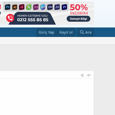
Giriş Yap
Kayıt ol
Ara
#1