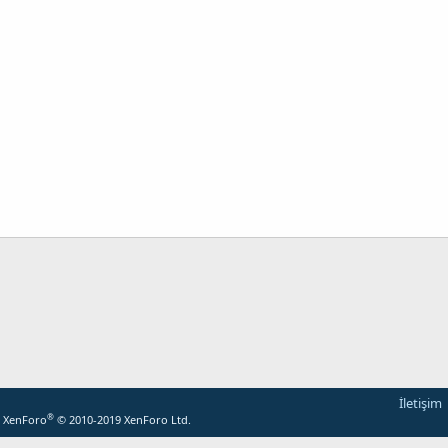
İletişim
®
y XenForo
© 2010-2019 XenForo Ltd.