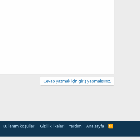
Cevap yazmak için giriş yapmalısınız.
Kullanım koşulları
Gizlilik ilkeleri
Yardım
Ana sayfa
R
S
S