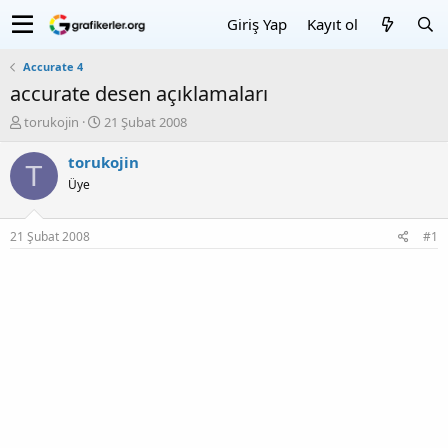
Giriş Yap
Kayıt ol
Accurate 4
accurate desen açıklamaları
K
B
torukojin
21 Şubat 2008
o
a
n
ş
torukojin
T
u
l
Üye
y
a
u
n
b
g
21 Şubat 2008
#1
a
ı
ş
ç
l
T
a
a
t
r
a
i
n
h
i