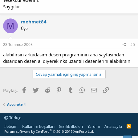
Teşekkür ederim.
Saygılar...
mehmet84
M
Üye
28 Temmuz 2008
#5
alabilirsin arkadasım desen pragramının ana sayfasından
dısarıdan desen al dıyerek nks uzantılı desenlerını alabılırsın
Cevap yazmak için giriş yapmalısınız.
Facebook
Twitter
Reddit
Pinterest
Tumblr
WhatsApp
E-posta
Link
Paylaş:
Accurate 4
Türkçe
İletişim
Kullanım koşulları
Gizlilik ilkeleri
Yardım
Ana sayfa
R
S
®
Forum software by XenForo
© 2010-2019 XenForo Ltd.
S