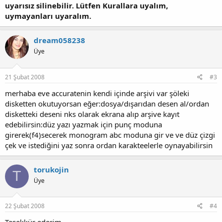
uyarısız silinebilir. Lütfen Kurallara uyalım,
uymayanları uyaralım.
dream058238
Üye
21 Şubat 2008
#3
merhaba eve accuratenin kendi içinde arşivi var şöleki
disketten okutuyorsan eğer:dosya/dışarıdan desen al/ordan
disketteki deseni nks olarak ekrana alıp arşive kayıt
edebilirsin:düz yazı yazmak için punç moduna
girerek(f4)secerek monogram abc moduna gir ve ve düz çizgi
çek ve istediğini yaz sonra ordan karakteelerle oynayabilirsin
torukojin
T
Üye
22 Şubat 2008
#4