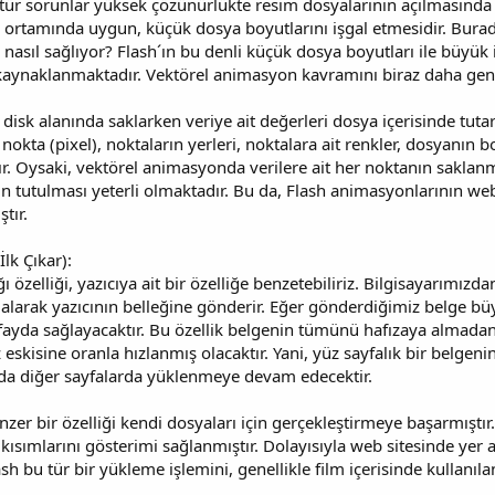
ı tür sorunlar yüksek çözünürlükte resim dosyalarının açılmasında
ortamında uygun, küçük dosya boyutlarını işgal etmesidir. Burada 
 nasıl sağlıyor? Flash´ın bu denli küçük dosya boyutları ile büyük 
kaynaklanmaktadır. Vektörel animasyon kavramını biraz daha geni
a disk alanında saklarken veriye ait değerleri dosya içerisinde tut
nokta (pixel), noktaların yerleri, noktalara ait renkler, dosyanın
ktır. Oysaki, vektörel animasyonda verilere ait her noktanın sakl
 tutulması yeterli olmaktadır. Bu da, Flash animasyonlarının we
tır.
İlk Çıkar):
ığı özelliği, yazıcıya ait bir özelliğe benzetebiliriz. Bilgisayarımı
 alarak yazıcının belleğine gönderir. Eğer gönderdiğimiz belge büyü
 fayda sağlayacaktır. Bu özellik belgenin tümünü hafızaya almadan
z eskisine oranla hızlanmış olacaktır. Yani, yüz sayfalık bir belge
ada diğer sayfalarda yüklenmeye devam edecektir.
nzer bir özelliği kendi dosyaları için gerçekleştirmeye başarmışt
sımlarını gösterimi sağlanmıştır. Dolayısıyla web sitesinde yer a
lash bu tür bir yükleme işlemini, genellikle film içerisinde kullanıla