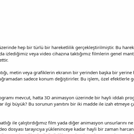
 üzerinde hep bir türlü bir hareketlilik gerçekleştirilmiştir. Bu har
nda izlediğimiz veya video cihazına taktığımız filmlerin genel mant
ttir.
ğı, metin veya grafiklerin ekranın bir yerinden başka bir yerine h
uğramadan sadece konum değiştirirler. Bu işlem, özel efektlerle ger
gramı mevcut, hatta 3D animasyon üzerinde bir hayli iddalı prog
 ilgi büyük? Bu sorunun yanıtını bir iki madde ile izah etmeye ça
atlığı ile çalıştırdığımız film yada diğer animasyon unsurlarını 
eo dosyası tarayıcıya yükleninceye kadar hayli bir zaman harcanı