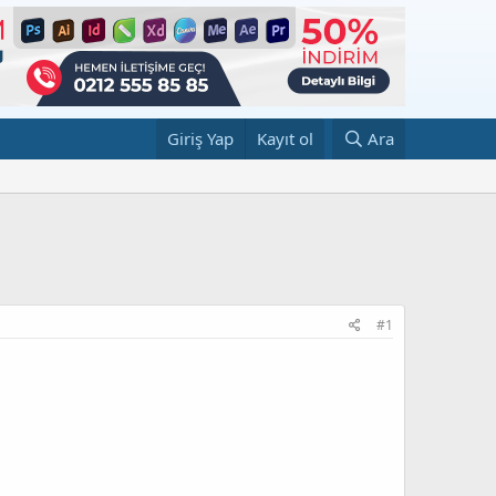
Giriş Yap
Kayıt ol
Ara
#1