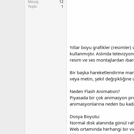
t
r
Mesaj
12
Tepki
1
a
i
n
h
i
Yıllar boyu grafikler (resimler)
kullanmıştır. Aslında televizyo
resim ve ses montajlardan ibare
Bir başka hareketlendirme mantı
veya metin, şekil değişikliğine 
Neden Flash Animation?
Piyasada bir çok animasyon pro
animasyonlarına neden bu kadar
Dosya Boyutu:
Normal disk alanında gönül rah
Web ortamında herhangi bir vid