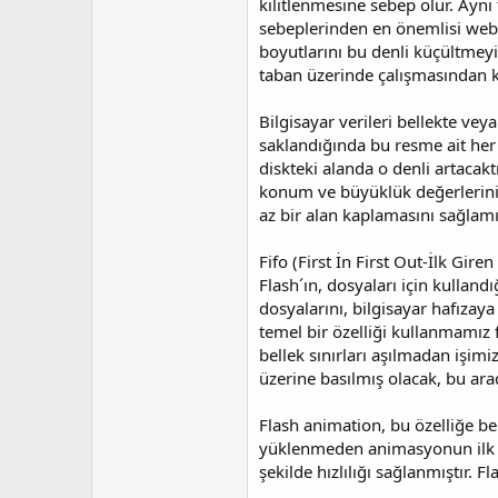
kilitlenmesine sebep olur. Ayn
sebeplerinden en önemlisi web 
boyutlarını bu denli küçültmeyi
taban üzerinde çalışmasından 
Bilgisayar verileri bellekte vey
saklandığında bu resme ait her 
diskteki alanda o denli artaca
konum ve büyüklük değerlerinin
az bir alan kaplamasını sağlamış
Fifo (First İn First Out-İlk Giren 
Flash´ın, dosyaları için kulland
dosyalarını, bilgisayar hafızaya
temel bir özelliği kullanmamız
bellek sınırları aşılmadan işimi
üzerine basılmış olacak, bu ar
Flash animation, bu özelliğe be
yüklenmeden animasyonun ilk kı
şekilde hızlılığı sağlanmıştır. F