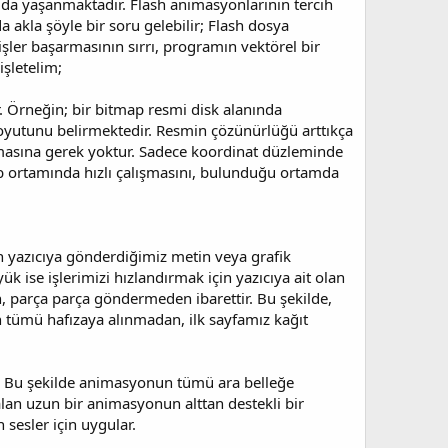
 da yaşanmaktadır. Flash animasyonlarının tercih
akla şöyle bir soru gelebilir; Flash dosya
işler başarmasının sırrı, programın vektörel bir
şletelim;
ar. Örneğin; bir bitmap resmi disk alanında
 boyutunu belirmektedir. Resmin çözünürlüğü arttıkça
anmasına gerek yoktur. Sadece koordinat düzleminde
b ortamında hızlı çalışmasını, bulunduğu ortamda
zdan yazıcıya gönderdiğimiz metin veya grafik
k ise işlerimizi hızlandırmak için yazıcıya ait olan
, parça parça göndermeden ibarettir. Bu şekilde,
nin tümü hafızaya alınmadan, ilk sayfamız kağıt
ır. Bu şekilde animasyonun tümü ara belleğe
lan uzun bir animasyonun alttan destekli bir
n sesler için uygular.