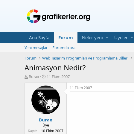
Ana Sayfa
Forum
Neler yeni
Üyeler
Yeni mesajlar
Forumda ara
Forum
Web Tasarım Programları ve Programlama Dilleri
Animasyon Nedir?
K
B
Burax
11 Ekim 2007
o
a
n
ş
11 Ekim 2007
u
l
y
a
u
n
b
g
a
ı
Burax
ş
ç
l
T
Üye
a
a
Kayıt
10 Ekim 2007