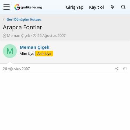
Giriş Yap
Kayıt ol
Geri Dönüşüm Kutusu
Arapca Fontlar
K
B
Meman Çiçek
26 Ağustos 2007
o
a
n
ş
Meman Çiçek
M
u
l
Altın Üye
Altın Üye
y
a
u
n
b
g
26 Ağustos 2007
#1
a
ı
ş
ç
l
T
a
a
t
r
a
i
n
h
i