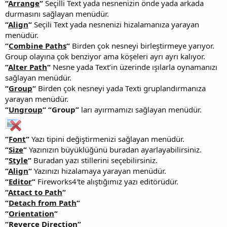
“
Arrange
“
Seçilli Text yada nesnenizin önde yada arkada
durmasını sağlayan menüdür.
“
Align
“
Seçili Text yada nesnenizi hizalamanıza yarayan
menüdür.
“
Combine Paths
“
Birden çok nesneyi birleştirmeye yarıyor.
Group olayına çok benziyor ama köşeleri ayrı ayrı kalıyor.
“
Alter Path
“
Nesne yada Text’in üzerinde ışılarla oynamanızı
sağlayan menüdür.
“
Group
“
Birden çok nesneyi yada Texti gruplandırmanıza
yarayan menüdür.
“
Ungroup
“
“Group”
ları ayırmamızı sağlayan menüdür.
“
Font
“
Yazı tipini değiştirmenizi sağlayan menüdür.
“
Size
“
Yazınızın büyüklüğünü buradan ayarlayabilirsiniz.
“
Style
“
Buradan yazı stillerini seçebilirsiniz.
“
Align
“
Yazınızı hizalamaya yarayan menüdür.
“
Editor
“
Fireworks4′te alıştığımız yazı editörüdür.
“
Attact to Path
“
“
Detach from Path
“
“
Orientation
“
“
Reverce Direction
“