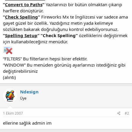
“
Convert to Paths
“
Yazılarınızı bir bütün olmaktan çıkarıp
harflere dönüştürür.
“
Check Spelling
“
Fireworks Mx te İngilizcesi var sadece ama
gayet güzel bir özellik. Yazdığınız metin yada kelimeye
sözlükten bakarak doğruluğunu kontrol edebiliyorsunuz.
“
Spelling Setup
“
“Check Spelling”
özelliklerini değiştirmek
için kullanabileceğiniz menüdür.
“FILTERS” Bu filterların hepsi birer efekttir.
“WINDOW” Bu menüden görünüş ayarlarınızı istediğiniz gibi
değiştirebilirsiniz
(alıntı)
Ndesign
Üye
1 Ekim 2007
#2
ellerine sağlık admin im