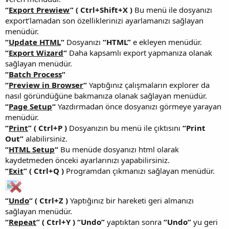
“
Export Prewiew
” ( Ctrl+Shift+X )
Bu menü ile dosyanızı
export’lamadan son özelliklerinizi ayarlamanızı sağlayan
menüdür.
“
Update HTML
“
Dosyanızı
“HTML”
e ekleyen menüdür.
“
Export Wizard
“
Daha kapsamlı export yapmanıza olanak
sağlayan menüdür.
“
Batch Process
“
“
Preview in Browser
“
Yaptığınız çalışmaların explorer da
nasıl göründüğüne bakmanıza olanak sağlayan menüdür.
“
Page Setup
“
Yazdırmadan önce dosyanızı görmeye yarayan
menüdür.
“
Print
” ( Ctrl+P )
Dosyanızın bu menü ile çıktısını
“Print
Out”
alabilirsiniz.
“
HTML Setup
“
Bu menüde dosyanızı html olarak
kaydetmeden önceki ayarlarınızı yapabilirsiniz.
“
Exit
” ( Ctrl+Q )
Programdan çıkmanızı sağlayan menüdür.
“
Undo
“
( Ctrl+Z )
Yaptığınız bir hareketi geri almanızı
sağlayan menüdür.
“
Repeat
” ( Ctrl+Y )
“Undo”
yaptıktan sonra
“Undo”
yu geri