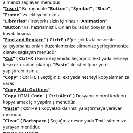
almanızı sağlayan menüdür.
“
Insert
“
Bu menü ile
“Button”
,
“Symbol”
,
“Slice”
,
“Frame”
vs. ekleyebilirsiniz.
“
Libraries
“
Fireworks sizin için hazır
“Animation”
,
“Button”
vs. hazırlamıştır. Onları buradan dosyanıza
koyabilirsiniz.
“
Find and Replace
“
( Ctrl+F )
Eğer çok fazla nesne ile
çalışıyorsanız onları düzenlemenize silmenize yerleştirmenize
olanak sağlayan menüdür.
“
Cut
“
( Ctrl+X )
Kesme işlemidir. Seçtiğiniz Text yada nesneyi
keserek oradan çıkartıp,
“Paste”
ile istediğiniz yere
yapıştırabilirsiniz.
“
Copy
“
( Ctrl+C )
Seçtiğiniz Text yada nesneyi kopyalamanıza
yarar.
“
Copy Path Outlines
”
“
Copy HTML Code
“
( Ctrl+Alt+C )
Dosyanızın html kodunu
kopyalamak için yapılmış menüdür.
“
Paste
“
( Ctrl+V )
Kopyaladıklarınızı yapıştırmaya yarayan
menüdür.
“Clear”
( Backspace )
Seçtiğiniz nesne yada Text’i silmenize
yarayan menüdür.
“
Paste as Mask
“