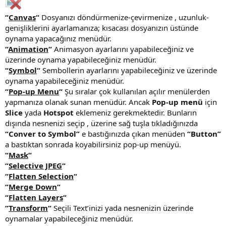
“
Canvas
“
Dosyanızı döndürmenize-çevirmenize , uzunluk-
genişliklerini ayarlamanıza; kısacası dosyanızın üstünde
oynama yapacağınız menüdür.
“
Animation
“
Animasyon ayarlarını yapabileceğiniz ve
üzerinde oynama yapabileceğiniz menüdür.
“
Symbol
“
Sembollerin ayarlarını yapabileceğiniz ve üzerinde
oynama yapabileceğiniz menüdür.
“
Pop-up Menu
“
Şu sıralar çok kullanılan açılır menülerden
yapmanıza olanak sunan menüdür. Ancak
Pop-up menü
için
Slice
yada
Hotspot
eklemeniz gerekmektedir. Bunların
dışında nesnenizi seçip , üzerine sağ tuşla tıkladığınızda
“Conver to Symbol”
e bastığınızda çıkan menüden
“Button”
a bastıktan sonrada koyabilirsiniz pop-up menüyü.
“
Mask
“
“
Selective JPEG
“
“
Flatten Selection
“
“
Merge Down
“
“
Flatten Layers
“
“
Transform
“
Seçili Text’inizi yada nesnenizin üzerinde
oynamalar yapabileceğiniz menüdür.