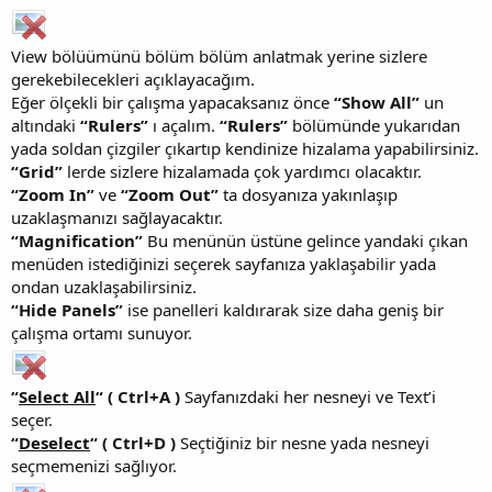
View bölüümünü bölüm bölüm anlatmak yerine sizlere
gerekebilecekleri açıklayacağım.
Eğer ölçekli bir çalışma yapacaksanız önce
“Show All”
un
altındaki
“Rulers”
ı açalım.
“Rulers”
bölümünde yukarıdan
yada soldan çizgiler çıkartıp kendinize hizalama yapabilirsiniz.
“Grid”
lerde sizlere hizalamada çok yardımcı olacaktır.
“Zoom In”
ve
“Zoom Out”
ta dosyanıza yakınlaşıp
uzaklaşmanızı sağlayacaktır.
“Magnification”
Bu menünün üstüne gelince yandaki çıkan
menüden istediğinizi seçerek sayfanıza yaklaşabilir yada
ondan uzaklaşabilirsiniz.
“Hide Panels”
ise panelleri kaldırarak size daha geniş bir
çalışma ortamı sunuyor.
“
Select All
“
( Ctrl+A )
Sayfanızdaki her nesneyi ve Text’i
seçer.
“
Deselect
“
( Ctrl+D )
Seçtiğiniz bir nesne yada nesneyi
seçmemenizi sağlıyor.