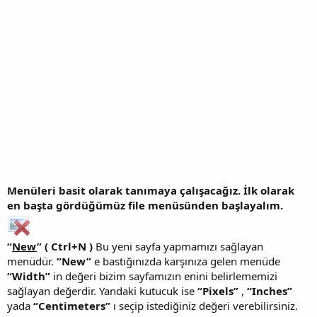
Menüleri basit olarak tanımaya çalışacağız. İlk olarak
en başta gördüğümüz file menüsünden başlayalım.
“
New
” ( Ctrl+N )
Bu yeni sayfa yapmamızı sağlayan
menüdür.
“New”
e bastığınızda karşınıza gelen menüde
“Width”
in değeri bizim sayfamızın enini belirlememizi
sağlayan değerdir. Yandaki kutucuk ise
“Pixels”
,
“Inches”
yada
“Centimeters”
ı seçip istediğiniz değeri verebilirsiniz.