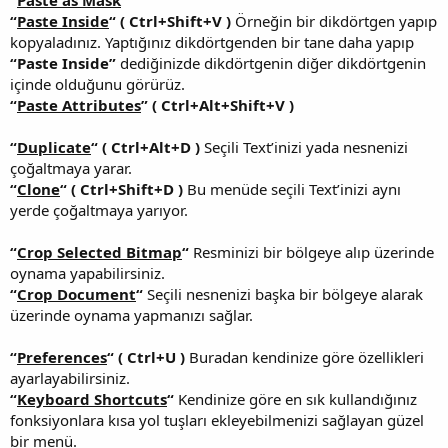
“
Paste Inside
“
( Ctrl+Shift+V )
Örneğin bir dikdörtgen yapıp
kopyaladınız. Yaptığınız dikdörtgenden bir tane daha yapıp
“Paste Inside”
dediğinizde dikdörtgenin diğer dikdörtgenin
içinde olduğunu görürüz.
“
Paste Attributes
” ( Ctrl+Alt+Shift+V )
“
Duplicate
“
( Ctrl+Alt+D )
Seçili Text’inizi yada nesnenizi
çoğaltmaya yarar.
“
Clone
“
( Ctrl+Shift+D )
Bu menüde seçili Text’inizi aynı
yerde çoğaltmaya yarıyor.
“
Crop Selected Bitmap
“
Resminizi bir bölgeye alıp üzerinde
oynama yapabilirsiniz.
“
Crop Document
“
Seçili nesnenizi başka bir bölgeye alarak
üzerinde oynama yapmanızı sağlar.
“
Preferences
“
( Ctrl+U )
Buradan kendinize göre özellikleri
ayarlayabilirsiniz.
“
Keyboard Shortcuts
“
Kendinize göre en sık kullandığınız
fonksiyonlara kısa yol tuşları ekleyebilmenizi sağlayan güzel
bir menü.