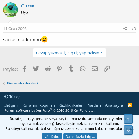
Curse
Üye
11 Ocak 2008
#3
saolasın adminim
Cevap yazmak için giriş yapmalısınız.
Facebook
Twitter
Reddit
Pinterest
Tumblr
WhatsApp
E-posta
Link
Paylaş:
Fireworks dersleri
Türkçe
İletişim
Kullanım koşulları
Gizlilik ilkeleri
Yardım
Ana sayfa
R
S
®
Forum software by XenForo
© 2010-2019 XenForo Ltd.
S
Bu site, giriş yapmanız veya kayıt olmanız durumunda deneyimlerinizi
Yuka
uyarlamak ve içeriği kişiselleştirmek için çerezler kullanır.
Bu siteyi kullanarak, bahsettiğimiz çerez kullanımını kabul etmiş olursunuz.
Alt
Kabul
Daha fazla bilgi…