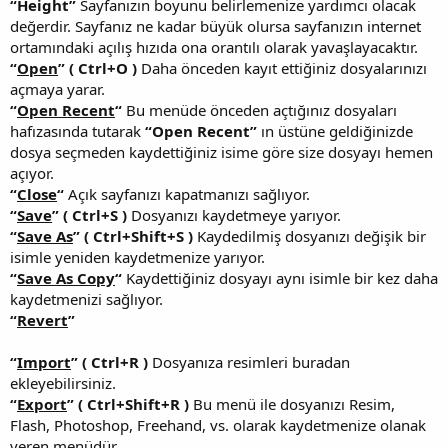
“Height”
Sayfanızın boyunu belirlemenize yardımcı olacak
değerdir. Sayfanız ne kadar büyük olursa sayfanızın internet
ortamındaki açılış hızıda ona orantılı olarak yavaşlayacaktır.
“
Open
” ( Ctrl+O )
Daha önceden kayıt ettiğiniz dosyalarınızı
açmaya yarar.
“
Open Recent
“
Bu menüde önceden açtığınız dosyaları
hafızasında tutarak
“Open Recent”
ın üstüne geldiğinizde
dosya seçmeden kaydettiğiniz isime göre size dosyayı hemen
açıyor.
“
Close
“
Açık sayfanızı kapatmanızı sağlıyor.
“
Save
” ( Ctrl+S )
Dosyanızı kaydetmeye yarıyor.
“
Save As
” ( Ctrl+Shift+S )
Kaydedilmiş dosyanızı değişik bir
isimle yeniden kaydetmenize yarıyor.
“
Save As Copy
“
Kaydettiğiniz dosyayı aynı isimle bir kez daha
kaydetmenizi sağlıyor.
“
Revert
”
“
Import
” ( Ctrl+R )
Dosyanıza resimleri buradan
ekleyebilirsiniz.
“
Export
” ( Ctrl+Shift+R )
Bu menü ile dosyanızı Resim,
Flash, Photoshop, Freehand, vs. olarak kaydetmenize olanak
veren menüdür.