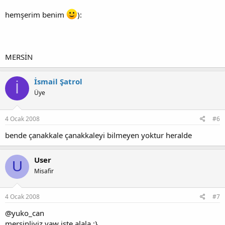
hemşerim benim
):
MERSİN
İsmail Şatrol
İ
Üye
4 Ocak 2008
#6
bende çanakkale çanakkaleyi bilmeyen yoktur heralde
User
U
Misafir
4 Ocak 2008
#7
@yuko_can
mersinliyiz yaw işte alala :}