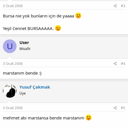
3 Ocak 2008
#3
Bursa nie yok bunların için de yaaaa
Yeşil Cennet BURSAAAAA.
User
U
Misafir
3 Ocak 2008
#4
marstanım bende :}
Yusuf Çakmak
Üye
3 Ocak 2008
#5
mehmet abi marstansa bende marstanım