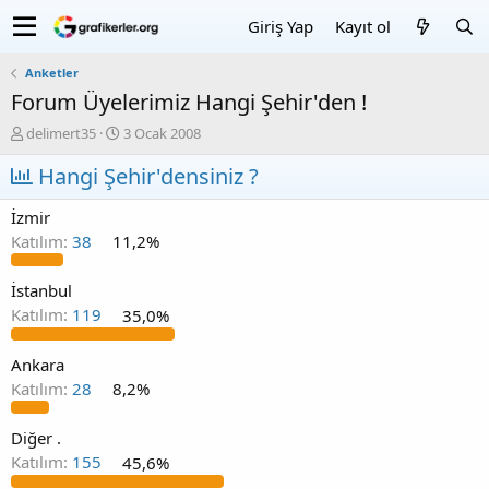
Giriş Yap
Kayıt ol
Anketler
Forum Üyelerimiz Hangi Şehir'den !
K
B
delimert35
3 Ocak 2008
o
a
n
Hangi Şehir'densiniz ?
ş
u
l
y
a
İzmir
u
n
Katılım:
38
11,2%
b
g
a
ı
ş
ç
İstanbul
l
T
Katılım:
119
35,0%
a
a
t
r
Ankara
a
i
n
h
Katılım:
28
8,2%
i
Diğer .
Katılım:
155
45,6%