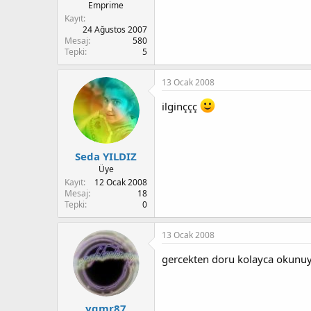
Emprime
Kayıt
24 Ağustos 2007
Mesaj
580
Tepki
5
13 Ocak 2008
ilginççç
Seda YILDIZ
Üye
Kayıt
12 Ocak 2008
Mesaj
18
Tepki
0
13 Ocak 2008
gercekten doru kolayca okunu
ygmr87