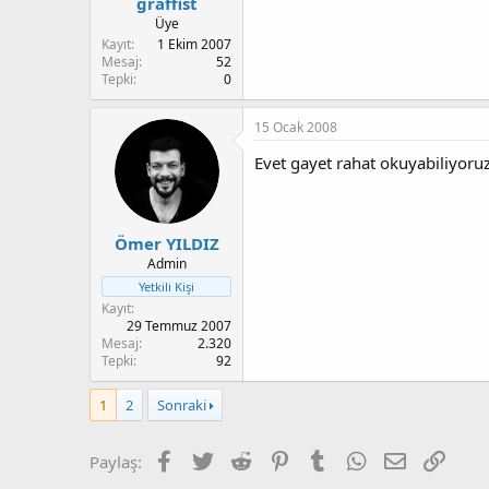
graffist
Üye
Kayıt
1 Ekim 2007
Mesaj
52
Tepki
0
15 Ocak 2008
Evet gayet rahat okuyabiliyoru
Ömer YILDIZ
Admin
Yetkili Kişi
Kayıt
29 Temmuz 2007
Mesaj
2.320
Tepki
92
1
2
Sonraki
Facebook
Twitter
Reddit
Pinterest
Tumblr
WhatsApp
E-posta
Link
Paylaş: