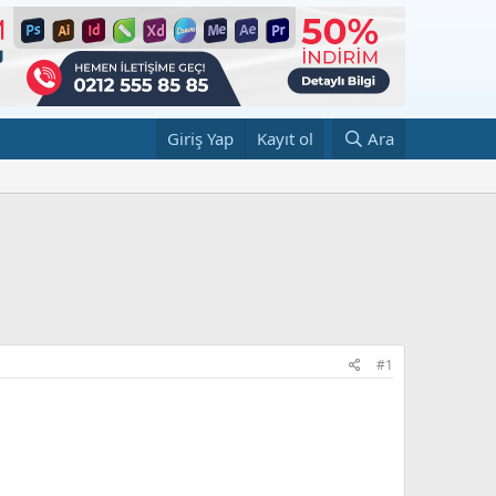
Giriş Yap
Kayıt ol
Ara
#1