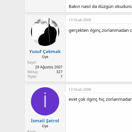
Bakın nasıl da düzgün okudunuz
13 Ocak 2008
gerçekten ilginç.zorlanmadan 
Yusuf Çakmak
Üye
Kayıt
29 Ağustos 2007
Mesaj
327
Tepki
7
13 Ocak 2008
İ
evet çok ilginç hiç zorlanmad
İsmail Şatrol
Üye
Kayıt