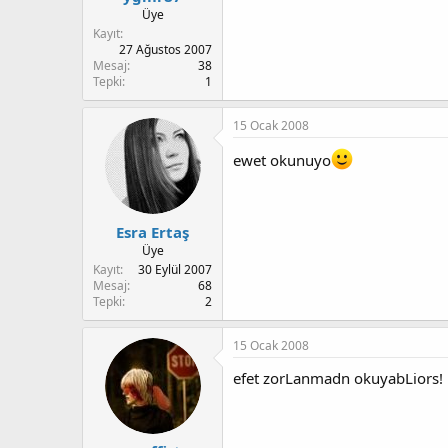
Üye
Kayıt
27 Ağustos 2007
Mesaj
38
Tepki
1
15 Ocak 2008
ewet okunuyo
Esra Ertaş
Üye
Kayıt
30 Eylül 2007
Mesaj
68
Tepki
2
15 Ocak 2008
efet zorLanmadn okuyabLiors!