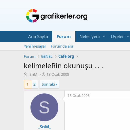
Ana Sayfa
Forum
Neler yeni
Üyeler
Yeni mesajlar
Forumda ara
Forum
GENEL
Cafe org
kelimeleRin okunuşu . . .
K
B
_SnM_
13 Ocak 2008
o
a
1
2
Sonraki
n
ş
u
l
y
a
13 Ocak 2008
u
n
S
b
g
a
ı
ş
ç
l
T
_SnM_
a
a