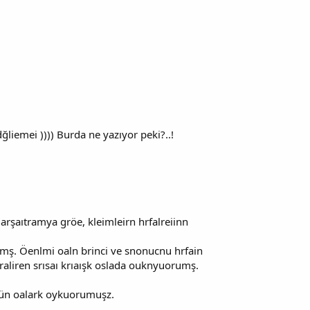
dğliemei )))) Burda ne yazıyor peki?..!
 arşaıtramya gröe, kleimleirn hrfalreiinn
iimş. Öenlmi oaln brinci ve snonucnu hrfain
raliren srısaı krıaışk oslada ouknyuorumş.
tüün oalark oykuorumuşz.