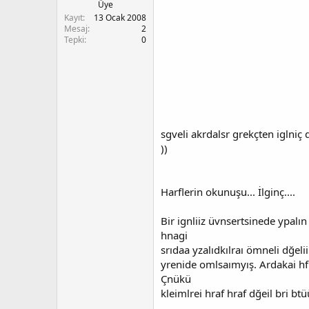
t
r
Üye
a
i
Kayıt
13 Ocak 2008
n
h
Mesaj
2
Tepki
0
i
sgveli akrdalsr grekçten iglniç 
))
Harflerin okunuşu... İlginç....
Bir ignliiz üvnsertsinede ypalın
hnagi
srıdaa yzalıdkılraı ömneli dğel
yrenide omlsaımyış. Ardakai hf
Çnükü
kleimlrei hraf hraf dğeil bri b