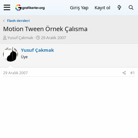
Giriş Yap
Kayıt ol
Flash dersleri
Motion Tween Örnek Çalısma
K
B
Yusuf Çakmak
29 Aralık 2007
o
a
n
ş
Yusuf Çakmak
u
l
Üye
y
a
u
n
b
g
29 Aralık 2007
#1
a
ı
ş
ç
l
T
a
a
t
r
a
i
n
h
i