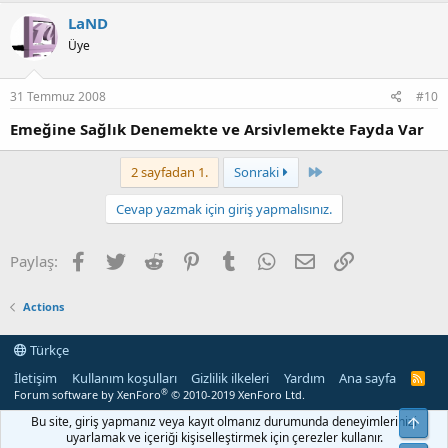
LaND
Üye
31 Temmuz 2008
#10
Emeğine Sağlık Denemekte ve Arsivlemekte Fayda Var
Last
2 sayfadan 1.
Sonraki
Cevap yazmak için giriş yapmalısınız.
Facebook
Twitter
Reddit
Pinterest
Tumblr
WhatsApp
E-posta
Link
Paylaş:
Actions
Türkçe
İletişim
Kullanım koşulları
Gizlilik ilkeleri
Yardım
Ana sayfa
R
S
®
Forum software by XenForo
© 2010-2019 XenForo Ltd.
S
Bu site, giriş yapmanız veya kayıt olmanız durumunda deneyimlerinizi
Yuka
uyarlamak ve içeriği kişiselleştirmek için çerezler kullanır.