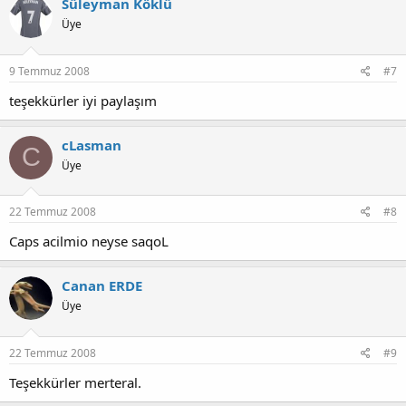
Süleyman Köklü
Üye
9 Temmuz 2008
#7
teşekkürler iyi paylaşım
cLasman
C
Üye
22 Temmuz 2008
#8
Caps acilmio neyse saqoL
Canan ERDE
Üye
22 Temmuz 2008
#9
Teşekkürler merteral.