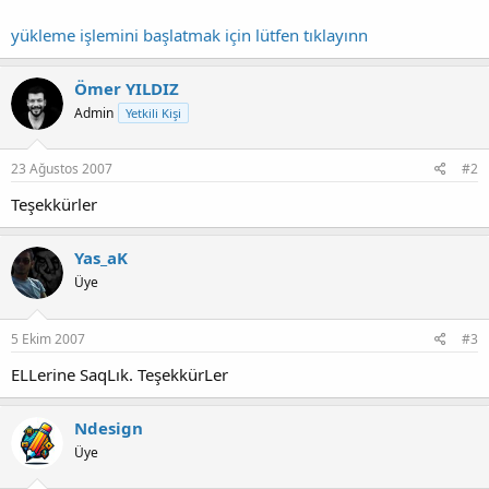
yükleme işlemini başlatmak için lütfen tıklayınn
Ömer YILDIZ
Admin
Yetkili Kişi
23 Ağustos 2007
#2
Teşekkürler
Yas_aK
Üye
5 Ekim 2007
#3
ELLerine SaqLık. TeşekkürLer
Ndesign
Üye