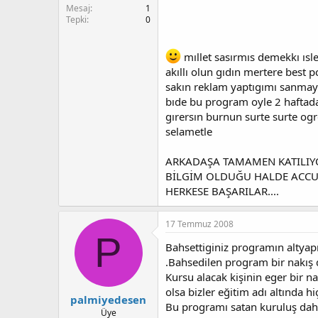
Mesaj
1
Tepki
0
mıllet sasırmıs demekkı ısle
akıllı olun gıdın mertere best p
sakın reklam yaptıgımı sanmay
bıde bu program oyle 2 haftada o
gırersın burnun surte surte og
selametle
ARKADAŞA TAMAMEN KATILIYO
BİLGİM OLDUĞU HALDE ACCU
HERKESE BAŞARILAR....
17 Temmuz 2008
P
Bahsettiginiz programın altyap
.Bahsedilen program bir nakış 
Kursu alacak kişinin eger bir nak
olsa bizler eğitim adı altında h
palmiyedesen
Bu programı satan kuruluş dah
Üye