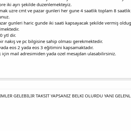
re iki ayrı şekilde duzenlemekteyiz.
mak uzre cmt ve pazar gunleri her gune 4 saatlik toplam 8 saatlik 
unuz.
zar gunleri haric gunde iki saati kapsayacak şekilde vermiş oldug
lmektedir.
0 ytl dir.
ir nakış ve pc bilgisine sahip olması gerekmektedir.
 yada eos 2 yada eos 3 eğitimini kapsamaktadır.
mak için mail adresimiden yada ozel mesajdan ulasabilirsiniz.
MLER GELEBILIR TAKSIT YAPSANIZ BELKI OLURDU YANI GELEN