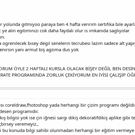
r yolunda gıtmıyoo paraya ben 4 hafta verırım sertıfıka bıle ayar
c ye alın egıtımınızı cok daha faydalı olur ıs ımkanıda saglıyolar
ın.
grenılecek bısey degıl senelerın tecrubesı lazım sadece alt yapıyı 
renırsın yanı armut biş agzıma dus yok
RUM ÖYLE 2 HAFTALI KURSLA OLACAK BİŞEY DEĞİL BEN DES
RATE PROGRAMINDA ZORLUK ÇEKİYORUM EN İYİSİ ÇALIŞIP Ö
ısı coreldraw,fhotoshop yada herhangi bir çizim programı değildi
desen programıdır.
ış bilgisi yok ise çin iğnesi sargı dikiş dekoratifdikiş aplike gibi 
içbirsey veremeyiz.,
i bu konuda bilgi sahibi olunmadan herhangi bir eğitim vermeye