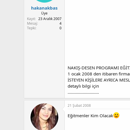
t
r
a
i
hakanakbas
n
h
Üye
i
Kayıt
23 Aralık 2007
Mesaj
4
Tepki
0
NAKIŞ-DESEN PROGRAMI EĞİT
1 ocak 2008 den itibaren firma
İSTEYEN KİŞİLERE AYRICA MESL
detaylı bilgi için
...........................
21 Şubat 2008
Eğitmenler Kim Olacak