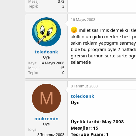
Mesaj
373
Tepki
3
16 Mayıs 2008
mıllet sasırmıs demekkı ısle
akıllı olun gıdın mertere best p
sakın reklam yaptıgımı sanmay
bıde bu program oyle 2 haftada o
toledoank
gırersın burnun surte surte og
Üye
selametle
Kayıt
14 Mayıs 2008
Mesaj
15
Tepki
0
8 Temmuz 2008
M
toledoank
Üye
mukremin
Üyelik tarihi: May 2008
Üye
Mesajlar: 15
Kayıt
Tecrübe Puanı: 1
8 Temmuz 2008