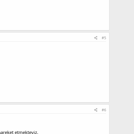
#5
#6
 hareket etmekteyiz.