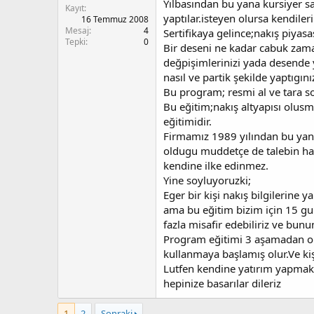
Yılbasından bu yana kursiyer sa
Kayıt
yaptılar.isteyen olursa kendilerin
16 Temmuz 2008
Mesaj
4
Sertifikaya gelince;nakış piyasa
Tepki
0
Bir deseni ne kadar cabuk zaman
değpişimlerinizi yada desende y
nasıl ve partik şekilde yaptıgını
Bu program; resmi al ve tara s
Bu eğitim;nakış altyapısı olusm
eğitimidir.
Firmamız 1989 yılından bu yana
oldugu muddetçe de talebin hak
kendine ilke edinmez.
Yine soyluyoruzki;
Eger bir kişi nakış bilgilerine y
ama bu eğitim bizim için 15 gu
fazla misafir edebiliriz ve bunu
Program eğitimi 3 aşamadan ol
kullanmaya başlamış olur.Ve kiş
Lutfen kendine yatırım yapmak 
hepinize basarılar dileriz
1
2
Sonraki