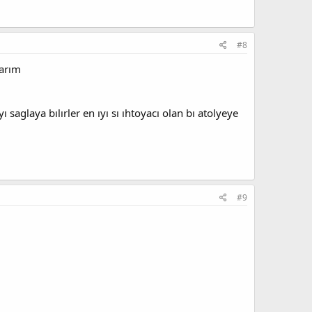
#8
larım
saglaya bılırler en ıyı sı ıhtoyacı olan bı atolyeye
#9