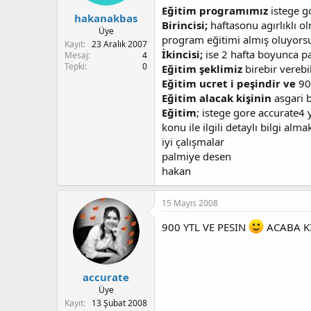
Eğitim programımız
istege go
hakanakbas
Birincisi;
haftasonu agırlıklı ol
Üye
program eğitimi almış oluyors
Kayıt
23 Aralık 2007
İkincisi;
ise 2 hafta boyunca pa
Mesaj
4
Tepki
0
Eğitim şeklimiz
birebir verebi
Eğitim ucret i peşindir ve
90
Eğitim alacak kişinin
asgari b
Eğitim
; istege gore accurate4
konu ile ilgili detaylı bilgi al
iyi çalışmalar
palmiye desen
hakan
15 Mayıs 2008
900 YTL VE PESIN
ACABA KI
accurate
Üye
Kayıt
13 Şubat 2008