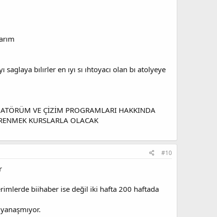
larım
saglaya bılırler en ıyı sı ıhtoyacı olan bı atolyeye
İNATÖRÜM VE ÇİZİM PROGRAMLARI HAKKINDA
ĞRENMEK KURSLARLA OLACAK
#10
r
terimlerde biihaber ise değil iki hafta 200 haftada
 yanaşmıyor.