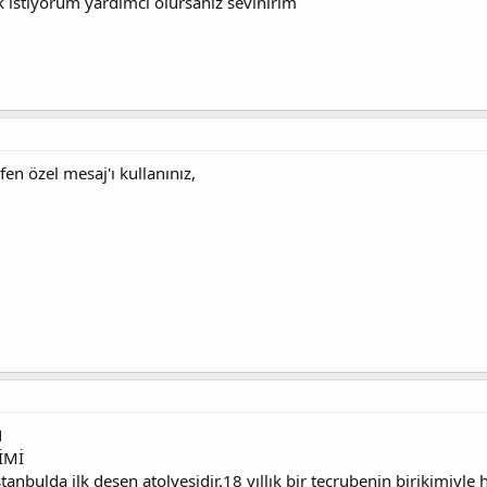
 istiyorum yardımcı olursanız sevinirim
fen özel mesaj'ı kullanınız,
N
İMİ
anbulda ilk desen atolyesidir.18 yıllık bir tecrubenin birikimiyle