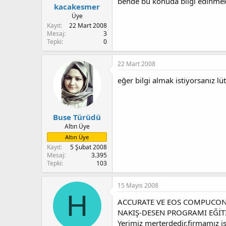
bende bu konuda bilgi edinmek
kacakesmer
Üye
Kayıt
22 Mart 2008
Mesaj
3
Tepki
0
22 Mart 2008
eğer bilgi almak istiyorsanız lüt
Buse Türüdü
Altın Üye
Altın Üye
Kayıt
5 Şubat 2008
Mesaj
3.395
Tepki
103
15 Mayıs 2008
H
ACCURATE VE EOS COMPUCO
NAKIŞ-DESEN PROGRAMI EĞİT
Yerimiz merterdedir.firmamız ist