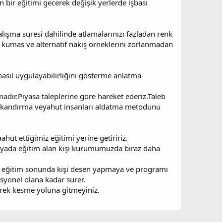
 bir eğitimi gecerek değişik yerlerde işbası
lışma suresi dahilinde atlamalarınızı fazladan renk
ik kumas ve alternatif nakış orneklerini zorlanmadan
nasıl uygulayabilirliğini gösterme anlatma
dır.Piyasa taleplerine gore hareket ederiz.Taleb
rı kandırma veyahut insanları aldatma metodunu
aahut ettiğimiz eğitimi yerine getiririz.
ır yada eğitim alan kişi kurumumuzda biraz daha
ve eğitim sonunda kişi desen yapmaya ve programı
syonel olana kadar surer.
erek kesme yoluna gitmeyiniz.