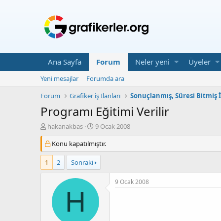
Ana Sayfa
Forum
Neler yeni
Üyeler
Yeni mesajlar
Forumda ara
Forum
Grafiker iş İlanları
Sonuçlanmış, Süresi Bitmiş İ
Programı Eğitimi Verilir
K
B
hakanakbas
9 Ocak 2008
o
a
n
Konu kapatılmıştır.
ş
u
l
y
a
1
2
Sonraki
u
n
b
g
9 Ocak 2008
a
ı
H
ş
ç
l
T
a
a