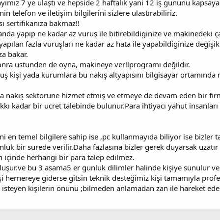
yımız 7 ye ulaştı ve hepside 2 haftalık yani 12 iş gununu kapsayan
in telefon ve iletişim bilgilerini sizlere ulastırabiliriz.
sı sertifikanıza bakmaz!!
da yapıp ne kadar az vuruş ile bitirebildiginize ve makinedeki ça
apılan fazla vuruşları ne kadar az hata ile yapabildiginize değiş
za bakar.
onra ustunden de oyna, makineye ver!!programı değildir.
uş kişi yada kurumlara bu nakış altyapısını bilgisayar ortamında 
 nakış sektorune hizmet etmiş ve etmeye de devam eden bir firma
kı kadar bir ucret talebinde bulunur.Para ihtiyacı yahut insanla
ani en temel bilgilere sahip ise ,pc kullanmayıda biliyor ise bizler t
nluk bir surede verilir.Daha fazlasına bizler gerek duyarsak uzat
n içinde herhangi bir para talep edilmez.
uşur.ve bu 3 asama5 er gunluk dilimler halinde kişiye sunulur 
i hernereye giderse gitsin teknik desteğimiz kişi tamamıyla profe
isteyen kişilerin önünü ;bilmeden anlamadan zan ile hareket ed