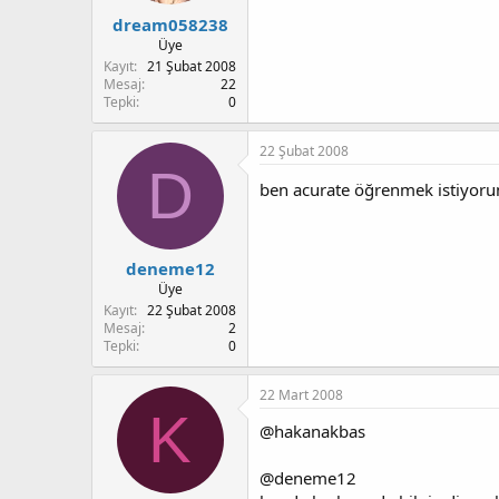
dream058238
Üye
Kayıt
21 Şubat 2008
Mesaj
22
Tepki
0
22 Şubat 2008
D
ben acurate öğrenmek istiyorum 
deneme12
Üye
Kayıt
22 Şubat 2008
Mesaj
2
Tepki
0
22 Mart 2008
K
@hakanakbas
@deneme12