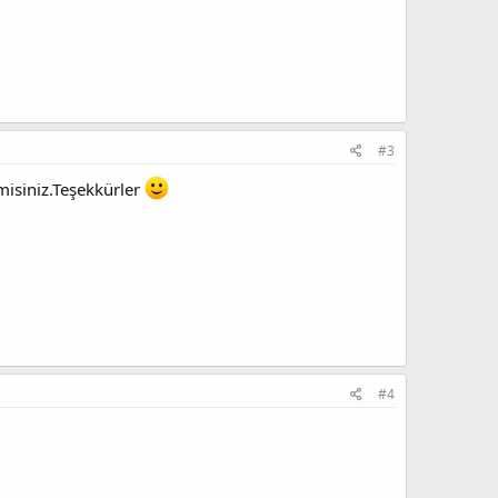
#3
rmisiniz.Teşekkürler
#4