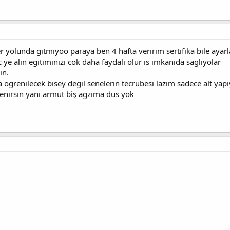
r yolunda gıtmıyoo paraya ben 4 hafta verırım sertıfıka bıle ayar
c ye alın egıtımınızı cok daha faydalı olur ıs ımkanıda saglıyolar
ın.
grenılecek bısey degıl senelerın tecrubesı lazım sadece alt yapıyı 
renırsın yanı armut biş agzıma dus yok