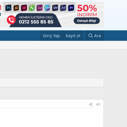
Giriş Yap
Kayıt ol
Ara
#1