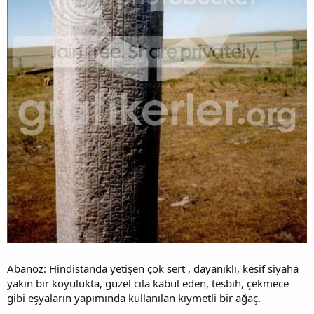
Abanoz: Hindistanda yetişen çok sert , dayanıklı, kesif siyaha
yakın bir koyulukta, güzel cila kabul eden, tesbih, çekmece
gibi eşyaların yapımında kullanılan kıymetli bir ağaç.