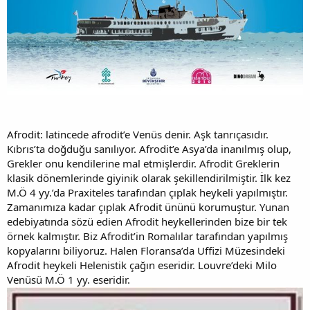
Afrodit: latincede afrodit’e Venüs denir. Aşk tanrıçasıdır.
Kıbrıs’ta doğduğu sanılıyor. Afrodit’e Asya’da inanılmış olup,
Grekler onu kendilerine mal etmişlerdir. Afrodit Greklerin
klasik dönemlerinde giyinik olarak şekillendirilmiştir. İlk kez
M.Ö 4 yy.’da Praxiteles tarafından çıplak heykeli yapılmıştır.
Zamanımıza kadar çıplak Afrodit ününü korumuştur. Yunan
edebiyatında sözü edien Afrodit heykellerinden bize bir tek
örnek kalmıştır. Biz Afrodit’in Romalılar tarafından yapılmış
kopyalarını biliyoruz. Halen Floransa’da Uffizi Müzesindeki
Afrodit heykeli Helenistik çağın eseridir. Louvre’deki Milo
Venüsü M.Ö 1 yy. eseridir.