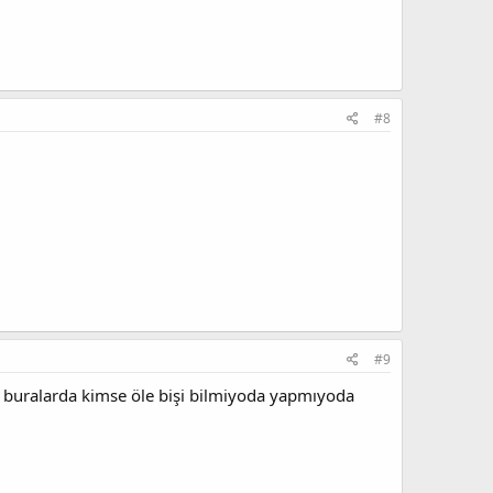
#8
#9
a buralarda kimse öle bişi bilmiyoda yapmıyoda