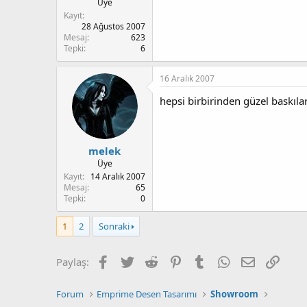
Üye
Kayıt
28 Ağustos 2007
Mesaj
623
Tepki
6
16 Aralık 2007
hepsi birbirinden güzel baskılar
melek
Üye
Kayıt
14 Aralık 2007
Mesaj
65
Tepki
0
1
2
Sonraki
Facebook
Twitter
Reddit
Pinterest
Tumblr
WhatsApp
E-posta
Link
Paylaş:
Forum
Emprime Desen Tasarımı
Showroom