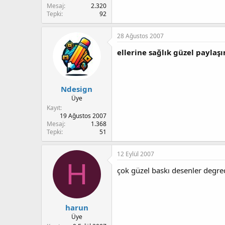
Mesaj
2.320
Tepki
92
28 Ağustos 2007
ellerine sağlık güzel paylaş
Ndesign
Üye
Kayıt
19 Ağustos 2007
Mesaj
1.368
Tepki
51
12 Eylül 2007
H
çok güzel baskı desenler degre
harun
Üye