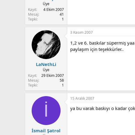
Üye
Kayıt
4 Ekim 2007
Mesaj
41
Tepki
1
3 Kasım 2007
1,2 ve 6. baskılar süpermiş ya
paylaşım için teşekkürler..
LaNethLi
Üye
Kayıt
29 Ekim 2007
Mesaj
58
Tepki
1
15 Aralık 2007
İ
ya bu varak baskıyı o kadar ço
İsmail Şatrol