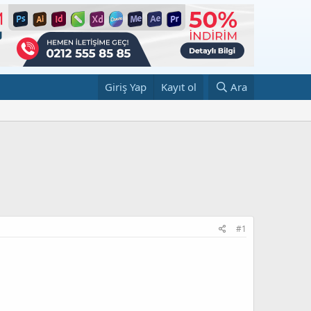
Giriş Yap
Kayıt ol
Ara
#1