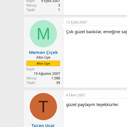
Kayıt
9 Eylül 2007
Mesaj
3
Tepki
1
12 Eylül 2007
M
Çok güzel baskılar, emeğine sağ
Meman Çiçek
Altın Üye
Altın Üye
Kayıt
19 Ağustos 2007
Mesaj
1.588
Tepki
39
4 Ekim 2007
T
güzel paylaşım teşekkürler.
Turan Uçar