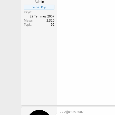
t
r
Admin
a
i
Yetkili Kişi
n
h
Kayıt
i
29 Temmuz 2007
Mesaj
2.320
Tepki
92
27 Ağustos 2007