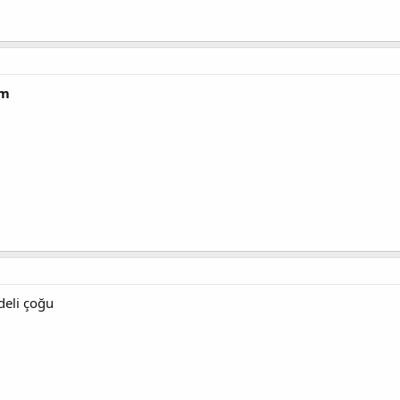
ım
deli çoğu