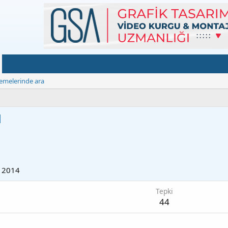
emelerinde ara
N
 2014
Tepki
44