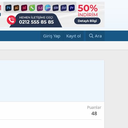
Giriş Yap
Kayıt ol
Ara
Puanlar
48