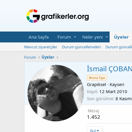
Ana Sayfa
Forum
Neler yeni
Üyeler
Mevcut ziyaretçiler
Durum güncellemeleri
Durum güncell
Forum
Üyeler
İsmail ÇOBA
Bronz Üye
Grapiksel
·
Kayseri
Kayıt
12 Mart 2010
Son görülme
8 Kasım
Mesaj
1.452
Bul