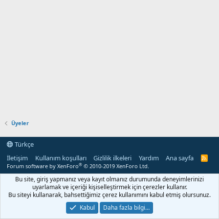
Üyeler
Türkçe
İletişim
Kullanım koşulları
Gizlilik ilkeleri
Yardım
Ana sayfa
R
S
®
Forum software by XenForo
© 2010-2019 XenForo Ltd.
S
Bu site, giriş yapmanız veya kayıt olmanız durumunda deneyimlerinizi
uyarlamak ve içeriği kişiselleştirmek için çerezler kullanır.
Bu siteyi kullanarak, bahsettiğimiz çerez kullanımını kabul etmiş olursunuz.
Kabul
Daha fazla bilgi…