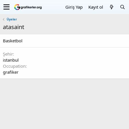
Giriş Yap
Kayıt ol
Üyeler
atasaint
Basketbol
Şehir
istanbul
Occupation
grafiker