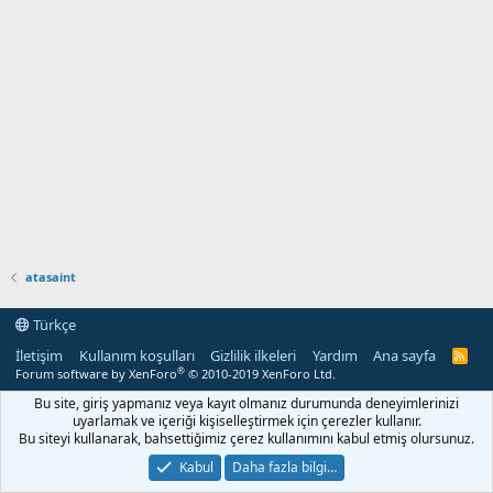
atasaint
Türkçe
İletişim
Kullanım koşulları
Gizlilik ilkeleri
Yardım
Ana sayfa
R
S
®
Forum software by XenForo
© 2010-2019 XenForo Ltd.
S
Bu site, giriş yapmanız veya kayıt olmanız durumunda deneyimlerinizi
uyarlamak ve içeriği kişiselleştirmek için çerezler kullanır.
Bu siteyi kullanarak, bahsettiğimiz çerez kullanımını kabul etmiş olursunuz.
Kabul
Daha fazla bilgi…