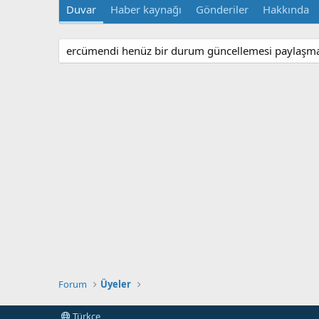
Duvar
Haber kaynağı
Gönderiler
Hakkında
ercümendi henüz bir durum güncellemesi paylaşma
Forum
Üyeler
Türkçe