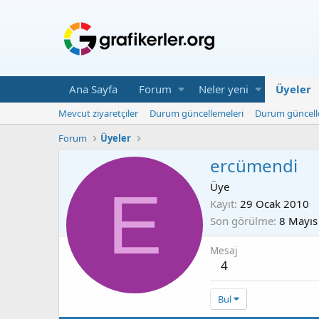
Ana Sayfa
Forum
Neler yeni
Üyeler
Mevcut ziyaretçiler
Durum güncellemeleri
Durum güncell
Forum
Üyeler
ercümendi
E
Üye
Kayıt
29 Ocak 2010
Son görülme
8 Mayıs
Mesaj
4
Bul