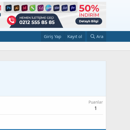
Giriş Yap
Kayıt ol
Ara
Puanlar
1