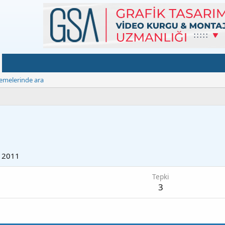
emelerinde ara
l 2011
Tepki
3