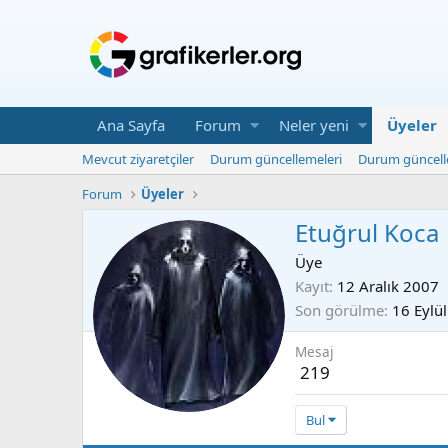
Ana Sayfa
Forum
Neler yeni
Üyeler
Mevcut ziyaretçiler
Durum güncellemeleri
Durum güncell
Forum
Üyeler
Etuğrul Koca
Üye
Kayıt
12 Aralık 2007
Son görülme
16 Eylü
Mesaj
219
Bul