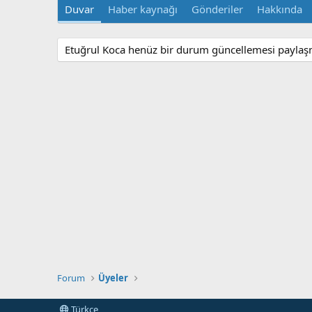
Duvar
Haber kaynağı
Gönderiler
Hakkında
Etuğrul Koca henüz bir durum güncellemesi paylaş
Forum
Üyeler
Türkçe