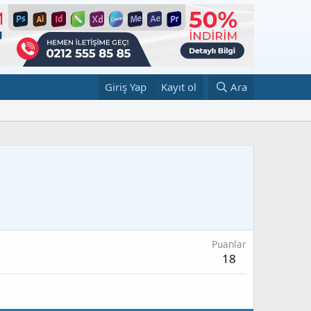
Giriş Yap
Kayıt ol
Ara
Puanlar
18