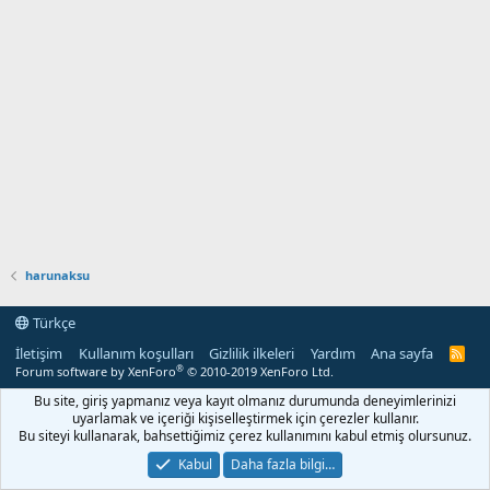
harunaksu
Türkçe
İletişim
Kullanım koşulları
Gizlilik ilkeleri
Yardım
Ana sayfa
R
S
®
Forum software by XenForo
© 2010-2019 XenForo Ltd.
S
Bu site, giriş yapmanız veya kayıt olmanız durumunda deneyimlerinizi
uyarlamak ve içeriği kişiselleştirmek için çerezler kullanır.
Bu siteyi kullanarak, bahsettiğimiz çerez kullanımını kabul etmiş olursunuz.
Kabul
Daha fazla bilgi…