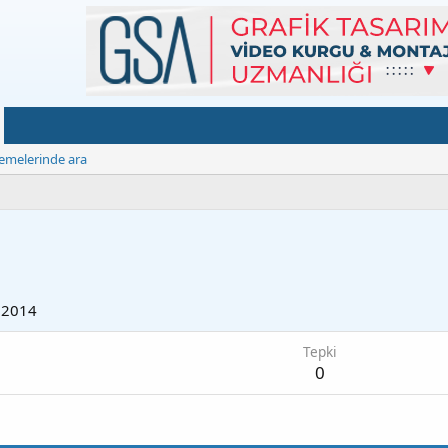
emelerinde ara
k 2014
Tepki
0