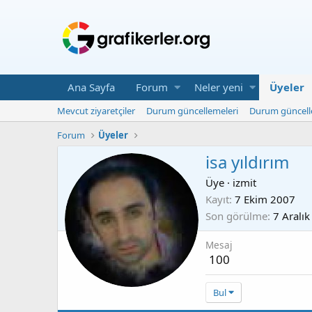
Ana Sayfa
Forum
Neler yeni
Üyeler
Mevcut ziyaretçiler
Durum güncellemeleri
Durum güncell
Forum
Üyeler
isa yıldırım
Üye
·
izmit
Kayıt
7 Ekim 2007
Son görülme
7 Aralı
Mesaj
100
Bul