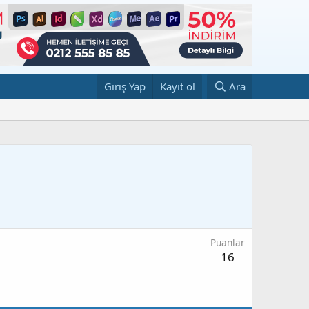
Giriş Yap
Kayıt ol
Ara
Puanlar
16