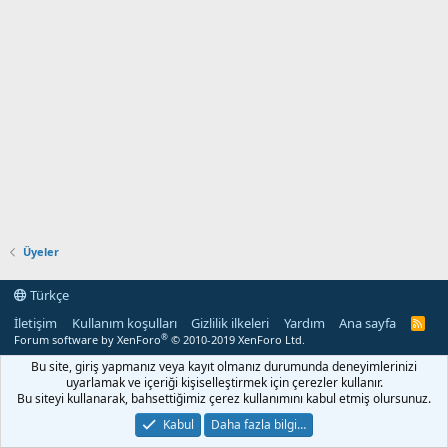
Üyeler
Türkçe
İletişim
Kullanım koşulları
Gizlilik ilkeleri
Yardım
Ana sayfa
R
S
®
Forum software by XenForo
© 2010-2019 XenForo Ltd.
S
Bu site, giriş yapmanız veya kayıt olmanız durumunda deneyimlerinizi
uyarlamak ve içeriği kişiselleştirmek için çerezler kullanır.
Bu siteyi kullanarak, bahsettiğimiz çerez kullanımını kabul etmiş olursunuz.
Kabul
Daha fazla bilgi…