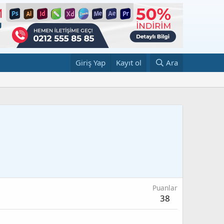
Giriş Yap
Kayıt ol
Ara
Puanlar
38