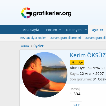
Ana Sayfa
Forum
Neler yeni
Üyeler
Mevcut ziyaretçiler
Durum güncellemeleri
Durum güncell
Forum
Üyeler
Kerim ÖKSÜZ
Altın Üye
Altın Üye
·
KONYA/SE
Kayıt
22 Aralık 2007
Son görülme
31 Oca
Mesaj
1.394
Bul