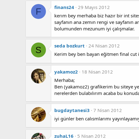
finans24
29 Mayıs 2012
F
kerım bey merhaba biz hazır bir int sit
sayfanın ana zemın rengi ve sayfanın ar
bolumunden mezunum iyi çalışmalar.
seda bozkurt
24 Nisan 2012
S
Kerim bey ben bayan eğitmen final cut 
yakamoz2
18 Nisan 2012
Merhaba;
Ben (yakamoz2) grafikerim bu siteye yenı
nerelerden bulabılırım acaba bu konuda 
bugdaytanesi3
7 Nisan 2012
iyi günler ben calısmlarımı yayınlayam
zuhaL16
5 Nisan 2012