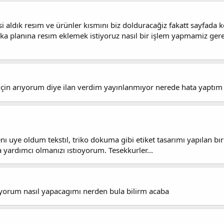
esi aldık resım ve ürünler kısmını biz dolduracağiz fakatt sayfada
ka planına resım eklemek istiyoruz nasıl bir işlem yapmamiz gere
için arıyorum diye ilan verdim yayınlanmıyor nerede hata yaptım
 uye oldum tekstıl, triko dokuma gibi etiket tasarımı yapılan bır
yardımcı olmanızı ıstıoyorum. Tesekkurler...
ıyorum nasıl yapacagımı nerden bula bilirm acaba