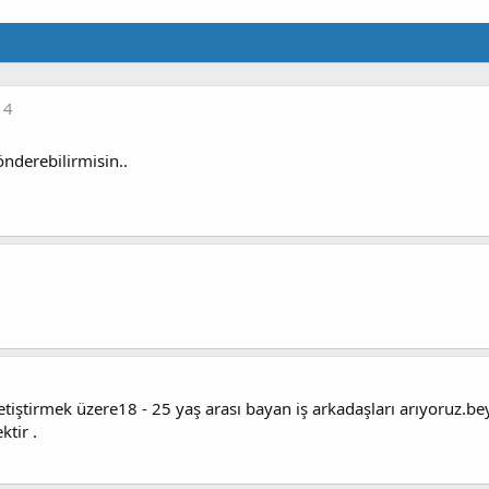
14
nderebilirmisin..
iştirmek üzere18 - 25 yaş arası bayan iş arkadaşları arıyoruz.be
tir .