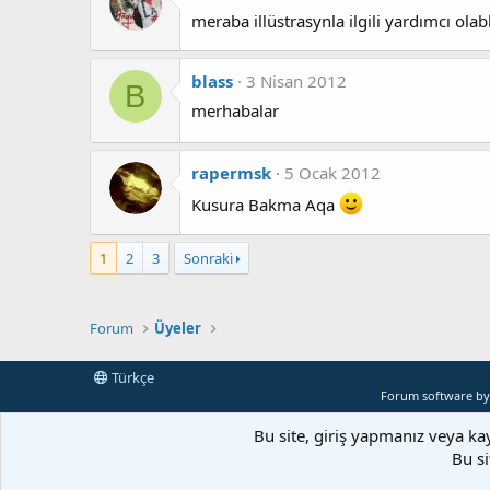
meraba illüstrasynla ilgili yardımcı ola
blass
3 Nisan 2012
B
merhabalar
rapermsk
5 Ocak 2012
Kusura Bakma Aqa
1
2
3
Sonraki
Forum
Üyeler
Türkçe
Forum software b
Bu site, giriş yapmanız veya ka
Bu si