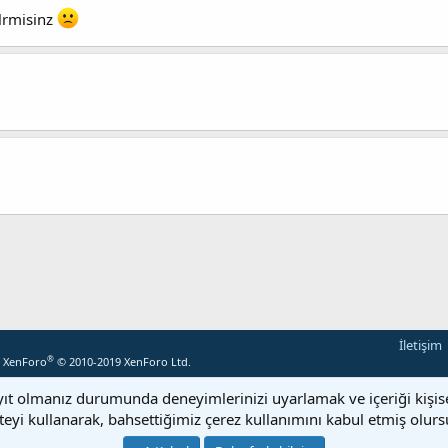
blrmisinz
İletişim
®
y XenForo
© 2010-2019 XenForo Ltd.
yıt olmanız durumunda deneyimlerinizi uyarlamak ve içeriği kişisell
teyi kullanarak, bahsettiğimiz çerez kullanımını kabul etmiş olur