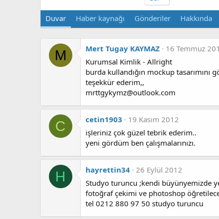
Duvar
Haber kaynağı
Gönderiler
Hakkında
Mert Tugay KAYMAZ
16 Temmuz 20
M
Kurumsal Kimlik - Allright
burda kullandığın mockup tasarımını gö
teşekkür ederim,,
mrttgykymz@outlook.com
cetin1903
19 Kasım 2012
C
işleriniz çok güzel tebrik ederim..
yeni gördüm ben çalışmalarınızı.
hayrettin34
26 Eylül 2012
H
Studyo turuncu ;kendi büyünyemizde yet
fotoğraf çekimi ve photoshop öğretilecek
tel 0212 880 97 50 studyo turuncu