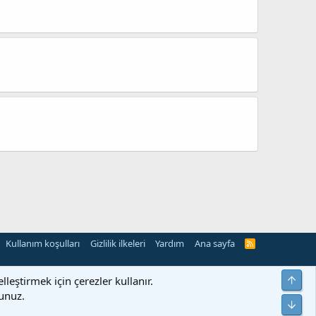
Kullanım koşulları
Gizlilik ilkeleri
Yardım
Ana sayfa
R
S
S
Yuka
eştirmek için çerezler kullanır.
sunuz.
Alt