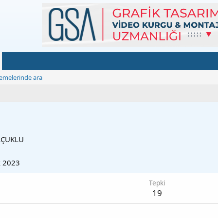
emelerinde ara
LÇUKLU
k 2023
Tepki
19