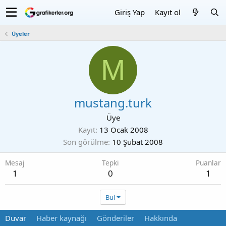
Giriş Yap
Kayıt ol
Üyeler
M
mustang.turk
Üye
Kayıt
13 Ocak 2008
Son görülme
10 Şubat 2008
Mesaj
Tepki
Puanlar
1
0
1
Bul
Duvar
Haber kaynağı
Gönderiler
Hakkında