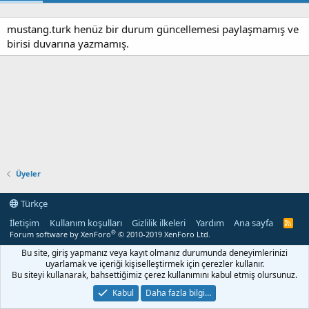
mustang.turk henüz bir durum güncellemesi paylaşmamış ve
birisi duvarına yazmamış.
Üyeler
Türkçe
İletişim
Kullanım koşulları
Gizlilik ilkeleri
Yardım
Ana sayfa
R
S
®
Forum software by XenForo
© 2010-2019 XenForo Ltd.
S
Bu site, giriş yapmanız veya kayıt olmanız durumunda deneyimlerinizi
uyarlamak ve içeriği kişiselleştirmek için çerezler kullanır.
Bu siteyi kullanarak, bahsettiğimiz çerez kullanımını kabul etmiş olursunuz.
Kabul
Daha fazla bilgi…