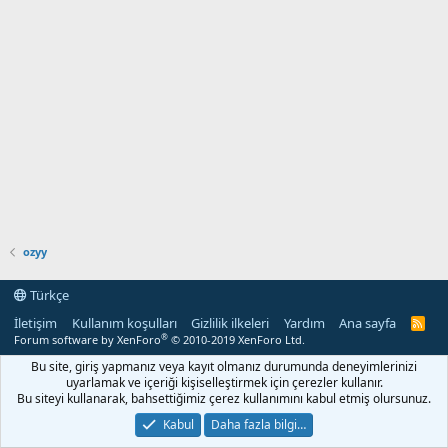
ozyy
Türkçe
İletişim
Kullanım koşulları
Gizlilik ilkeleri
Yardım
Ana sayfa
R
S
®
Forum software by XenForo
© 2010-2019 XenForo Ltd.
S
Bu site, giriş yapmanız veya kayıt olmanız durumunda deneyimlerinizi
uyarlamak ve içeriği kişiselleştirmek için çerezler kullanır.
Bu siteyi kullanarak, bahsettiğimiz çerez kullanımını kabul etmiş olursunuz.
Kabul
Daha fazla bilgi…