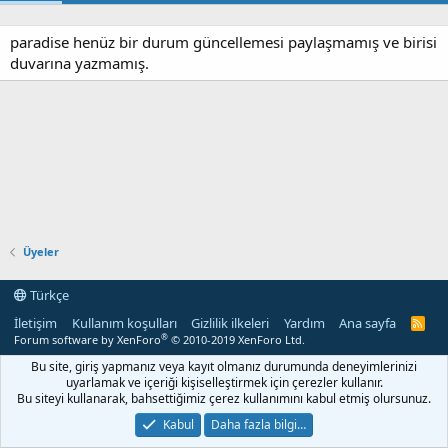
paradise henüz bir durum güncellemesi paylaşmamış ve birisi
duvarına yazmamış.
Üyeler
Türkçe
İletişim
Kullanım koşulları
Gizlilik ilkeleri
Yardım
Ana sayfa
R
S
®
Forum software by XenForo
© 2010-2019 XenForo Ltd.
S
Bu site, giriş yapmanız veya kayıt olmanız durumunda deneyimlerinizi
uyarlamak ve içeriği kişiselleştirmek için çerezler kullanır.
Bu siteyi kullanarak, bahsettiğimiz çerez kullanımını kabul etmiş olursunuz.
Kabul
Daha fazla bilgi…