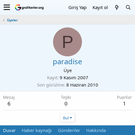
Giriş Yap
Kayıt ol
Üyeler
P
paradise
Üye
Kayıt
9 Kasım 2007
Son görülme
8 Haziran 2010
Mesaj
Tepki
Puanlar
6
0
1
Bul
Duvar
Haber kaynağı
Gönderiler
Hakkında