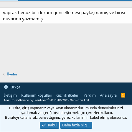
yaprak henüz bir durum güncellemesi paylaşmamış ve birisi
duvarına yazmamış.
Üyeler
Türkçe
İletişim
Kullanım koşulları
Gizlilik ilkeleri
Yardım
Ana sayfa
R
S
®
Forum software by XenForo
© 2010-2019 XenForo Ltd.
S
Bu site, giriş yapmanız veya kayıt olmanız durumunda deneyimlerinizi
uyarlamak ve içeriği kişiselleştirmek için çerezler kullanır.
Bu siteyi kullanarak, bahsettiğimiz çerez kullanımını kabul etmiş olursunuz.
Kabul
Daha fazla bilgi…