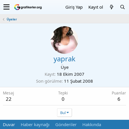
Giriş Yap
Kayıt ol
Üyeler
yaprak
Üye
Kayıt
18 Ekim 2007
Son görülme
11 Şubat 2008
Mesaj
Tepki
Puanlar
22
0
6
Bul
Duvar
Haber kaynağı
Gönderiler
Hakkında