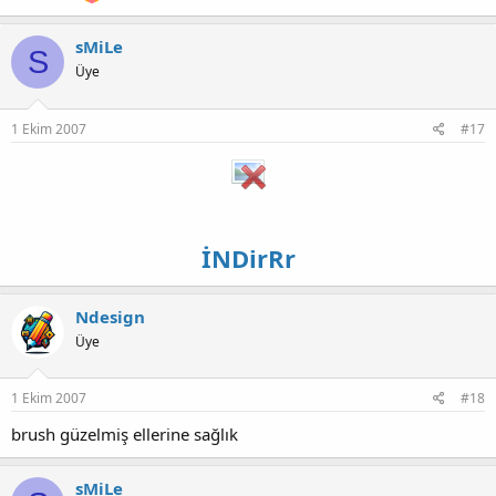
sMiLe
S
Üye
1 Ekim 2007
#17
İNDirRr
Ndesign
Üye
1 Ekim 2007
#18
brush güzelmiş ellerine sağlık
sMiLe