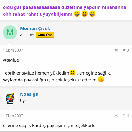
oldu galipaaaaaaaaaaaaa düzeltme yapdım nihahahha
ohh rahat rahat uyuyabiljemm
Meman Çiçek
M
Altın Üye
Altın Üye
1 Ekim 2007
#13
@sMiLe
Tebrikler sMiLe hemen yükledim
, emeğine sağlık,
sayfamda paylaştığın için çok teşekkür ederim.
Ndesign
Üye
1 Ekim 2007
#14
ellerine sağlık kardeş paylaşım için teşekkürler