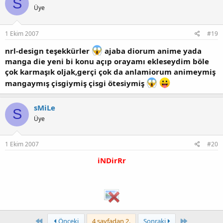
S
Üye
1 Ekim 2007
#19
nrl-design teşekkürler
ajaba diorum anime yada
manga die yeni bi konu açıp orayamı ekleseydim böle
çok karmaşık oljak,gerçi çok da anlamiorum animeymiş
mangaymış çisgiymiş çisgi ötesiymiş
sMiLe
S
Üye
1 Ekim 2007
#20
iNDirRr
First
Last
Önceki
4 sayfadan 2.
Sonraki