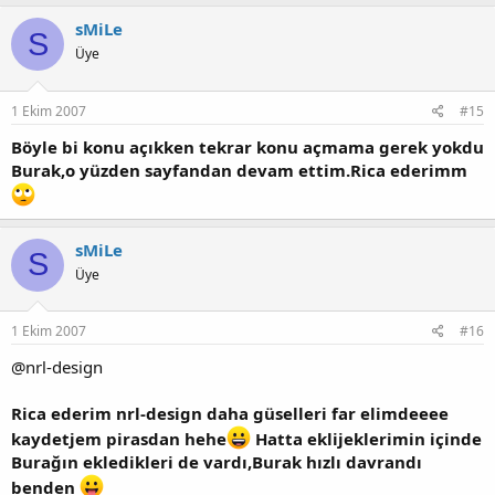
sMiLe
S
Üye
1 Ekim 2007
#15
Böyle bi konu açıkken tekrar konu açmama gerek yokdu
Burak,o yüzden sayfandan devam ettim.Rica ederimm
sMiLe
S
Üye
1 Ekim 2007
#16
@nrl-design
Rica ederim nrl-design daha güselleri far elimdeeee
kaydetjem pirasdan hehe
Hatta eklijeklerimin içinde
Burağın ekledikleri de vardı,Burak hızlı davrandı
benden