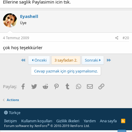
Ellerine saglik Paylasimin icin tsk.
Eyashell
Üye
4 Temmuz 2009
#20
çok hoş teşekkürler
First
Last
Önceki
3 sayfadan 2.
Sonraki
Cevap yazmak için giriş yapmalısınız.
Facebook
Twitter
Reddit
Pinterest
Tumblr
WhatsApp
E-posta
Link
Paylaş:
Actions
Türkçe
İletişim
Kullanım koşulları
Gizlilik ilkeleri
Yardım
Ana sayfa
R
S
®
Forum software by XenForo
© 2010-2019 XenForo Ltd.
S