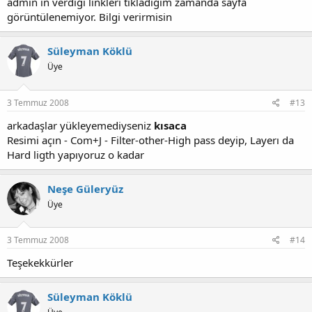
admin in verdiği linkleri tıkladığım zamanda sayfa
görüntülenemiyor. Bilgi verirmisin
Süleyman Köklü
Üye
3 Temmuz 2008
#13
arkadaşlar yükleyemediyseniz
kısaca
Resimi açın - Com+J - Filter-other-High pass deyip, Layerı da
Hard ligth yapıyoruz o kadar
Neşe Güleryüz
Üye
3 Temmuz 2008
#14
Teşekekkürler
Süleyman Köklü