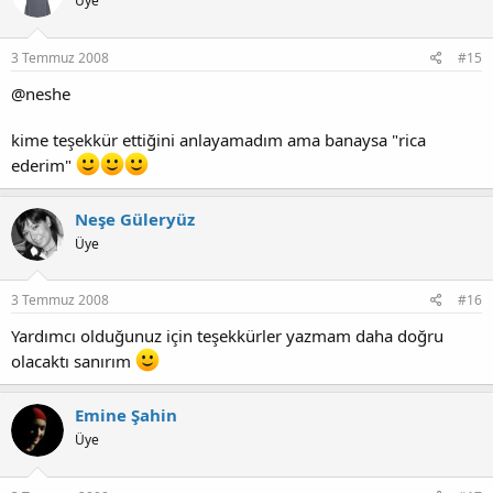
Üye
3 Temmuz 2008
#15
@neshe
kime teşekkür ettiğini anlayamadım ama banaysa "rica
ederim"
Neşe Güleryüz
Üye
3 Temmuz 2008
#16
Yardımcı olduğunuz için teşekkürler yazmam daha doğru
olacaktı sanırım
Emine Şahin
Üye