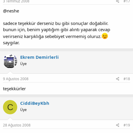
3 Temmuz 2008
#17
@neshe
sadece teşekkür derseniz bu gibi sonuçlar doğabilir.
bunun için, benim yaptığım gibi alıntı yaparak cevap
verirseniz karşıklığa sebebiyet vermemiş oluruz.
saygılar.
Ekrem Demirlerli
Üye
9 Ağustos 2008
#18
teşekkürler
CiddiBeyKbh
C
Üye
28 Ağustos 2008
#19