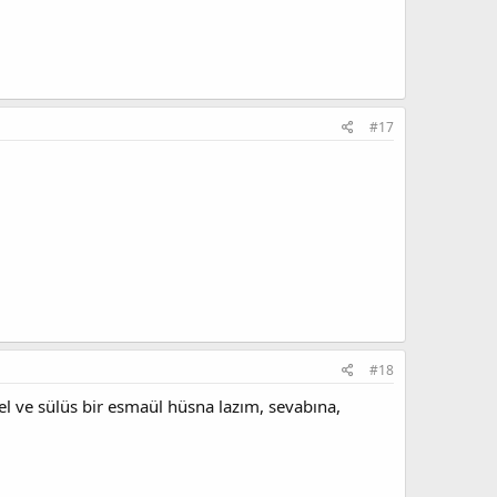
#17
#18
el ve sülüs bir esmaül hüsna lazım, sevabına,