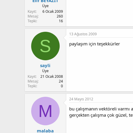
Elif BEYAZIT
Üye
Kayıt
6 Ocak 2009
Mesaj
260
Tepki
16
13 Ağustos 2009
S
paylaşım için teşekkürler
sayli
Üye
Kayıt
21 Ocak 2008
Mesaj
24
Tepki
0
24 Mayıs 2012
M
bu çalışmanın vektöreli varmı a
gerçekten çalışma çok güzel, te
malaba