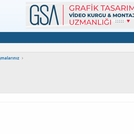
ışmalarınız