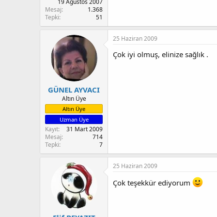
19 Ağustos 2007
Mesaj
1.368
Tepki
51
25 Haziran 2009
Çok iyi olmuş, elinize sağlık .
GÜNEL AYVACI
Altın Üye
Altın Üye
Uzman Üye
Kayıt
31 Mart 2009
Mesaj
714
Tepki
7
25 Haziran 2009
Çok teşekkür ediyorum