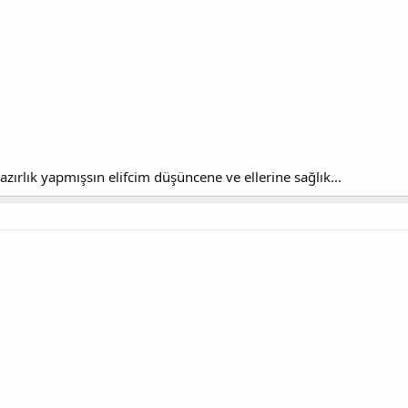
azırlık yapmışsın elifcim düşüncene ve ellerine sağlık...