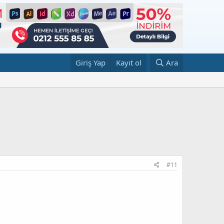
Giriş Yap
Kayıt ol
Ara
#11