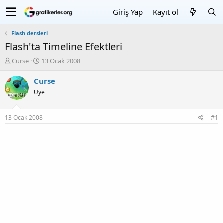
Giriş Yap
Kayıt ol
Flash dersleri
Flash'ta Timeline Efektleri
K
B
Curse
13 Ocak 2008
o
a
n
ş
Curse
u
l
Üye
y
a
u
n
b
g
13 Ocak 2008
#1
a
ı
ş
ç
l
T
a
a
t
r
a
i
n
h
i