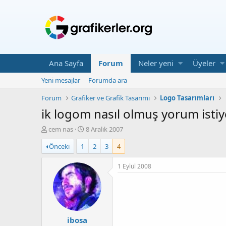
Ana Sayfa
Forum
Neler yeni
Üyeler
Yeni mesajlar
Forumda ara
Forum
Grafiker ve Grafik Tasarımı
Logo Tasarımları
ik logom nasıl olmuş yorum ist
K
B
cem nas
8 Aralık 2007
o
a
Önceki
1
2
3
4
n
ş
u
l
y
a
1 Eylül 2008
u
n
b
g
a
ı
ş
ç
l
T
ibosa
a
a