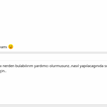
evamı
ı nerden bulabılırım yardımcı olurmusunz..nasıl yapılacagınıda s
çin..