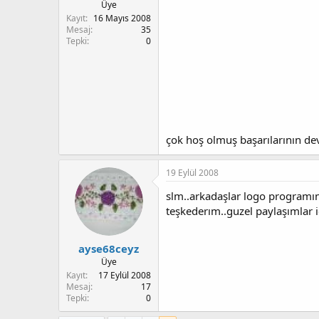
t
r
Üye
a
i
Kayıt
16 Mayıs 2008
n
h
Mesaj
35
Tepki
0
i
çok hoş olmuş başarılarının d
19 Eylül 2008
slm..arkadaşlar logo programın
teşkederım..guzel paylaşımlar i
ayse68ceyz
Üye
Kayıt
17 Eylül 2008
Mesaj
17
Tepki
0