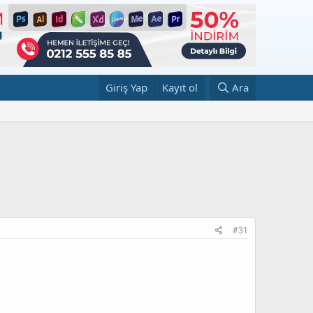
Giriş Yap
Kayıt ol
Ara
#31