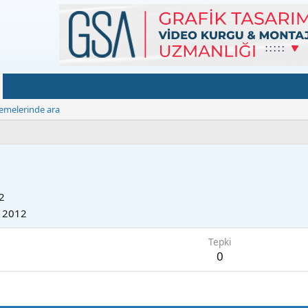
emelerinde ara
2
l 2012
Tepki
0