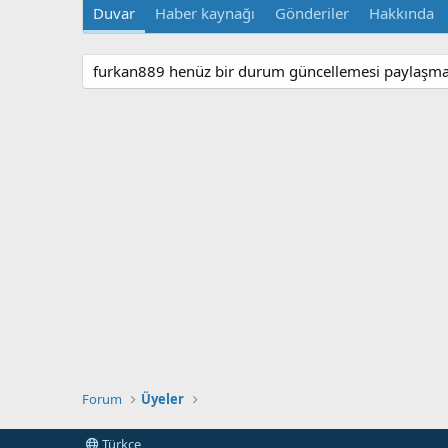
Duvar
Haber kaynağı
Gönderiler
Hakkında
furkan889 henüz bir durum güncellemesi paylaşmam
Forum
Üyeler
Türkçe