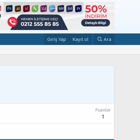
Giriş Yap
Kayıt ol
Ara
Puanlar
1