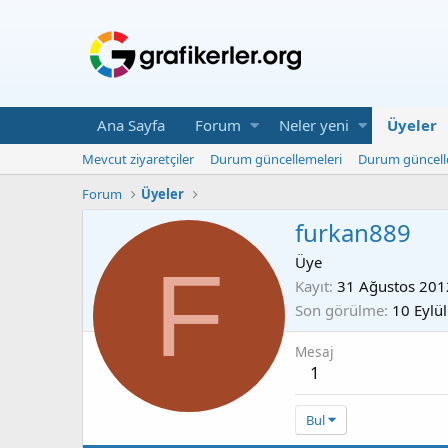
Ana Sayfa
Forum
Neler yeni
Üyeler
Mevcut ziyaretçiler
Durum güncellemeleri
Durum güncell
Forum
Üyeler
furkan889
F
Üye
Kayıt
31 Ağustos 201
Son görülme
10 Eylü
Mesaj
1
Bul