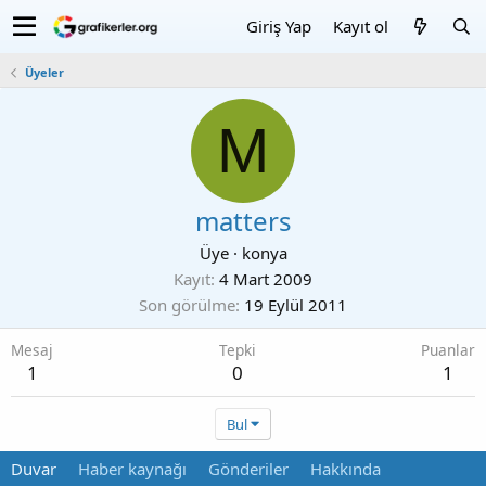
Giriş Yap
Kayıt ol
Üyeler
M
matters
Üye
·
konya
Kayıt
4 Mart 2009
Son görülme
19 Eylül 2011
Mesaj
Tepki
Puanlar
1
0
1
Bul
Duvar
Haber kaynağı
Gönderiler
Hakkında