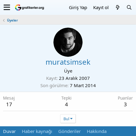
Giriş Yap
Kayıt ol
Üyeler
muratsimsek
Üye
Kayıt
23 Aralık 2007
Son görülme
7 Mart 2014
Mesaj
Tepki
Puanlar
17
4
3
Bul
Duvar
Haber kaynağı
Gönderiler
Hakkında