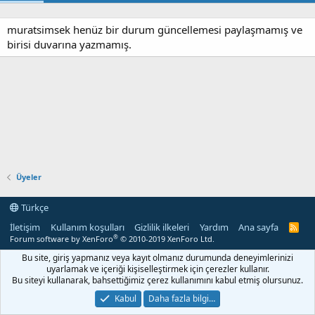
muratsimsek henüz bir durum güncellemesi paylaşmamış ve
birisi duvarına yazmamış.
Üyeler
Türkçe
İletişim
Kullanım koşulları
Gizlilik ilkeleri
Yardım
Ana sayfa
R
S
®
Forum software by XenForo
© 2010-2019 XenForo Ltd.
S
Bu site, giriş yapmanız veya kayıt olmanız durumunda deneyimlerinizi
uyarlamak ve içeriği kişiselleştirmek için çerezler kullanır.
Bu siteyi kullanarak, bahsettiğimiz çerez kullanımını kabul etmiş olursunuz.
Kabul
Daha fazla bilgi…