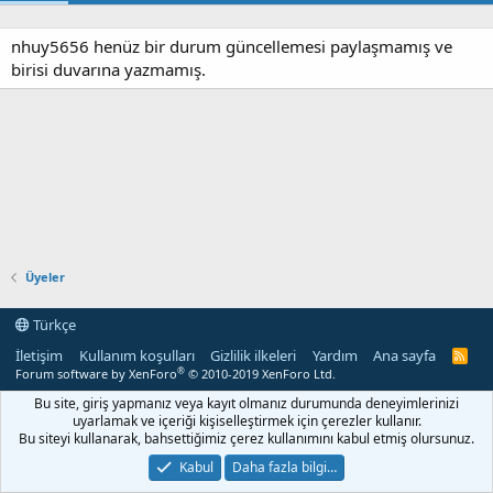
nhuy5656 henüz bir durum güncellemesi paylaşmamış ve
birisi duvarına yazmamış.
Üyeler
Türkçe
İletişim
Kullanım koşulları
Gizlilik ilkeleri
Yardım
Ana sayfa
R
S
®
Forum software by XenForo
© 2010-2019 XenForo Ltd.
S
Bu site, giriş yapmanız veya kayıt olmanız durumunda deneyimlerinizi
uyarlamak ve içeriği kişiselleştirmek için çerezler kullanır.
Bu siteyi kullanarak, bahsettiğimiz çerez kullanımını kabul etmiş olursunuz.
Kabul
Daha fazla bilgi…