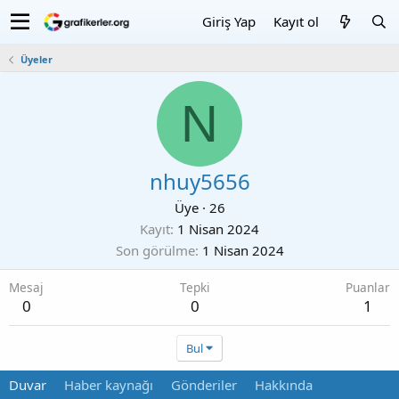
Giriş Yap
Kayıt ol
Üyeler
N
nhuy5656
Üye
·
26
Kayıt
1 Nisan 2024
Son görülme
1 Nisan 2024
Mesaj
Tepki
Puanlar
0
0
1
Bul
Duvar
Haber kaynağı
Gönderiler
Hakkında