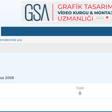
emelerinde ara
8
uz 2008
Tepki
0