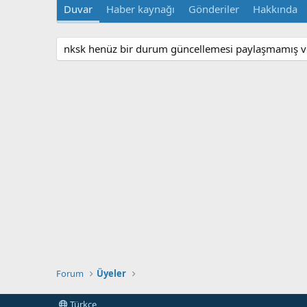
Duvar
Haber kaynağı
Gönderiler
Hakkında
nksk henüz bir durum güncellemesi paylaşmamış ve
Forum
Üyeler
Türkçe