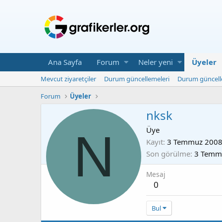
Ana Sayfa
Forum
Neler yeni
Üyeler
Mevcut ziyaretçiler
Durum güncellemeleri
Durum güncell
Forum
Üyeler
nksk
N
Üye
Kayıt
3 Temmuz 200
Son görülme
3 Temm
Mesaj
0
Bul