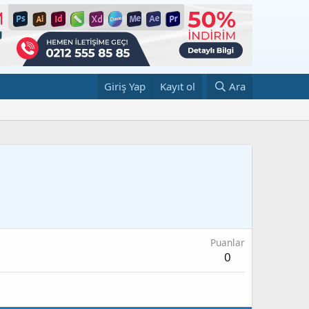
Giriş Yap
Kayıt ol
Ara
Puanlar
0