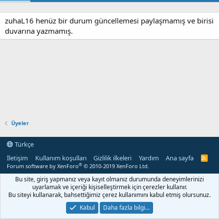
zuhaL16 henüz bir durum güncellemesi paylaşmamış ve birisi
duvarına yazmamış.
Üyeler
Türkçe
İletişim
Kullanım koşulları
Gizlilik ilkeleri
Yardım
Ana sayfa
R
S
®
Forum software by XenForo
© 2010-2019 XenForo Ltd.
S
Bu site, giriş yapmanız veya kayıt olmanız durumunda deneyimlerinizi
uyarlamak ve içeriği kişiselleştirmek için çerezler kullanır.
Bu siteyi kullanarak, bahsettiğimiz çerez kullanımını kabul etmiş olursunuz.
Kabul
Daha fazla bilgi…