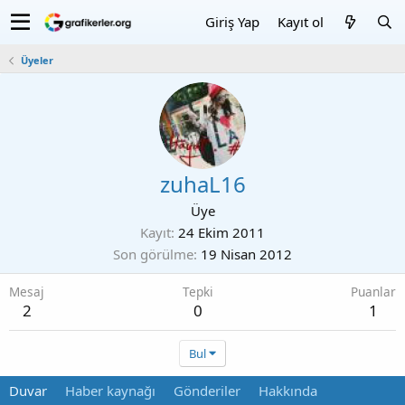
Giriş Yap
Kayıt ol
Üyeler
zuhaL16
Üye
Kayıt
24 Ekim 2011
Son görülme
19 Nisan 2012
Mesaj
Tepki
Puanlar
2
0
1
Bul
Duvar
Haber kaynağı
Gönderiler
Hakkında