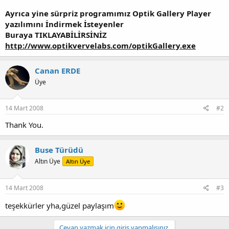
Ayrıca yine sürpriz programımız Optik Gallery Player
yazılımını İndirmek İsteyenler
Buraya TIKLAYABİLİRSİNİZ
http://www.optikvervelabs.com/optikGallery.exe
Canan ERDE
Üye
14 Mart 2008
#2
Thank You.
Buse Türüdü
Altın Üye
Altın Üye
14 Mart 2008
#3
teşekkürler yha,güzel paylaşım
Cevap yazmak için giriş yapmalısınız.