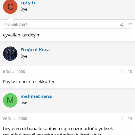
cgty.tr
C
Üye
13 Aralık 2007
#7
eyvallah kardeşim
Etuğrul Koca
Üye
6 Şubat 2008
#8
Paylasim icin tesekkürler
mehmet sena
M
Üye
26 Şubat 2008
#9
bey efen di bana lokantayla ilgili cözünürlüğü yüksek
resimleri imeyil adresime göndere bilirmiasiniz