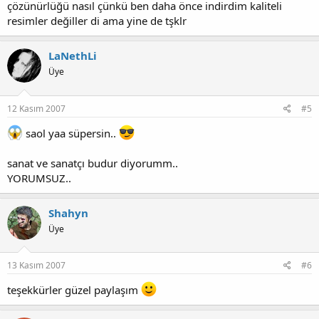
çözünürlüğü nasıl çünkü ben daha önce indirdim kaliteli
resimler değiller di ama yine de tşklr
LaNethLi
Üye
12 Kasım 2007
#5
saol yaa süpersin..
sanat ve sanatçı budur diyorumm..
YORUMSUZ..
Shahyn
Üye
13 Kasım 2007
#6
teşekkürler güzel paylaşım