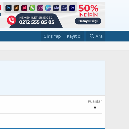
Giriş Yap
Kayıt ol
Ara
Puanlar
8