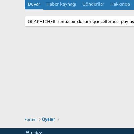
Duvar
Haber kaynağı
Gönderiler
Hakkında
GRAPHICHER henüz bir durum güncellemesi paylaşm
Forum
Üyeler
Türkçe