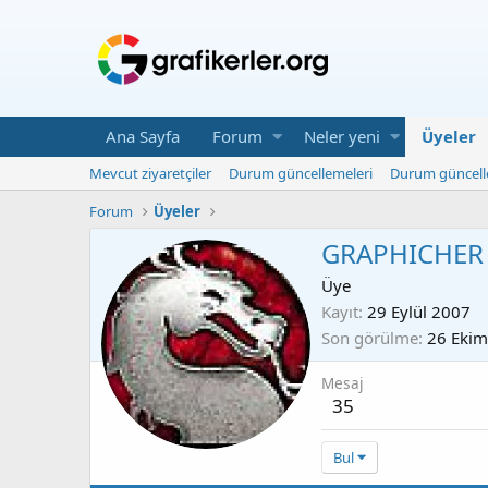
Ana Sayfa
Forum
Neler yeni
Üyeler
Mevcut ziyaretçiler
Durum güncellemeleri
Durum güncell
Forum
Üyeler
GRAPHICHER
Üye
Kayıt
29 Eylül 2007
Son görülme
26 Ekim
Mesaj
35
Bul