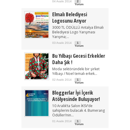
04 Aralık 2014
2
Yorum
Elmalı Belediyesi
Logosunu Arıyor
3000 TL ÖDÜLLÜ Antalya Elmalı
Belediyesi Logo Yarışması
Yarışma;...
03 Aralık 2014
1
Yorum
Bu Yılbaşı Gecesi Erkekler
Daha Şık !
Moda sektöründeki bir şirket
Yılbaşı / Noel temalı erkek...
02 Aralık 2014
1
Yorum
Bloggerlar İyi İçerik
Atölyesinde Buluşuyor!
10 Aralık’ta Salon İKSV’de
sahiplerini bulacak 4. Bumerang
Ödülleri’nin...
01 Aralık 2014
1
Yorum