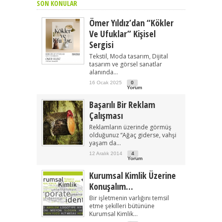
SON KONULAR
Ömer Yıldız’dan “Kökler
Ve Ufuklar” Kişisel
Sergisi
Tekstil, Moda tasarım, Dijital
tasarım ve görsel sanatlar
alanında...
16 Ocak 2025
0
Yorum
Başarılı Bir Reklam
Çalışması
Reklamların üzerinde görmüş
olduğunuz “Ağaç giderse, vahşi
yaşam da...
12 Aralık 2014
4
Yorum
Kurumsal Kimlik Üzerine
Konuşalım…
Bir işletmenin varlığını temsil
etme şekilleri bütününe
Kurumsal Kimlik...