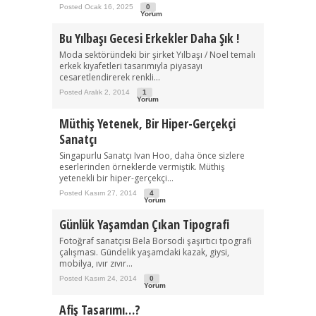
Posted Ocak 16, 2025
0
Yorum
Bu Yılbaşı Gecesi Erkekler Daha Şık !
Moda sektöründeki bir şirket Yılbaşı / Noel temalı
erkek kıyafetleri tasarımıyla piyasayı
cesaretlendirerek renkli...
Posted Aralık 2, 2014
1
Yorum
Müthiş Yetenek, Bir Hiper-Gerçekçi
Sanatçı
Singapurlu Sanatçı Ivan Hoo, daha önce sizlere
eserlerinden örneklerde vermiştik. Müthiş
yetenekli bir hiper-gerçekçi...
Posted Kasım 27, 2014
4
Yorum
Günlük Yaşamdan Çıkan Tipografi
Fotoğraf sanatçısı Bela Borsodi şaşırtıcı tpografi
çalışması. Gündelik yaşamdaki kazak, giysi,
mobilya, ıvır zıvır...
Posted Kasım 24, 2014
0
Yorum
Afiş Tasarımı…?