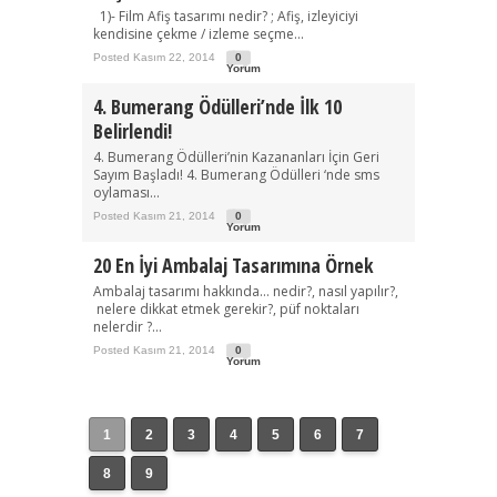
1)- Film Afiş tasarımı nedir? ; Afiş, izleyiciyi
kendisine çekme / izleme seçme...
Posted Kasım 22, 2014
0
Yorum
4. Bumerang Ödülleri’nde İlk 10
Belirlendi!
4. Bumerang Ödülleri’nin Kazananları İçin Geri
Sayım Başladı! 4. Bumerang Ödülleri ‘nde sms
oylaması...
Posted Kasım 21, 2014
0
Yorum
20 En İyi Ambalaj Tasarımına Örnek
Ambalaj tasarımı hakkında… nedir?, nasıl yapılır?,
nelere dikkat etmek gerekir?, püf noktaları
nelerdir ?...
Posted Kasım 21, 2014
0
Yorum
1
2
3
4
5
6
7
8
9