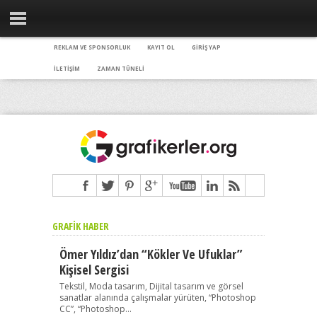
REKLAM VE SPONSORLUK
KAYIT OL
GİRİŞ YAP
İLETİŞİM
ZAMAN TÜNELİ
GRAFIK HABER
Ömer Yıldız’dan “Kökler Ve Ufuklar”
Kişisel Sergisi
Tekstil, Moda tasarım, Dijital tasarım ve görsel
sanatlar alanında çalışmalar yürüten, “Photoshop
CC”, “Photoshop...